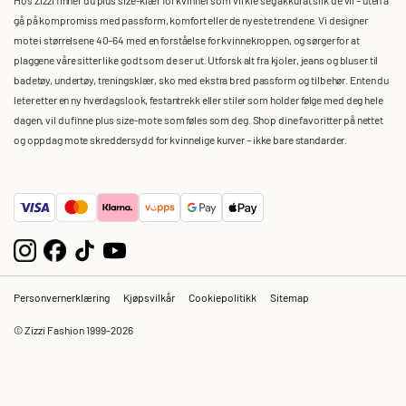
gå på kompromiss med passform, komfort eller de nyeste trendene. Vi designer
mote i størrelsene 40–64 med en forståelse for kvinnekroppen, og sørger for at
plaggene våre sitter like godt som de ser ut. Utforsk alt fra kjoler, jeans og bluser til
badetøy, undertøy, treningsklær, sko med ekstra bred passform og tilbehør. Enten du
leter etter en ny hverdagslook, festantrekk eller stiler som holder følge med deg hele
dagen, vil du finne plus size-mote som føles som deg. Shop dine favoritter på nettet
og oppdag mote skreddersydd for kvinnelige kurver – ikke bare standarder.
Personvernerklæring
Kjøpsvilkår
Cookiepolitikk
Sitemap
© Zizzi Fashion 1999-2026