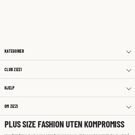
KATEGORIER
CLUB ZIZZI
HJELP
OM ZIZZI
PLUS SIZE FASHION UTEN KOMPROMISS
Hos Zizzi finner du plus size-klær for kvinner som vil kle seg akkurat slik de vil – uten å