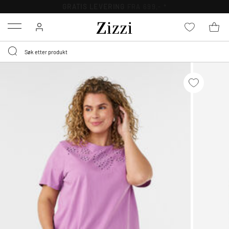
GRATIS LEVERING
FRA 699,- *
Menu