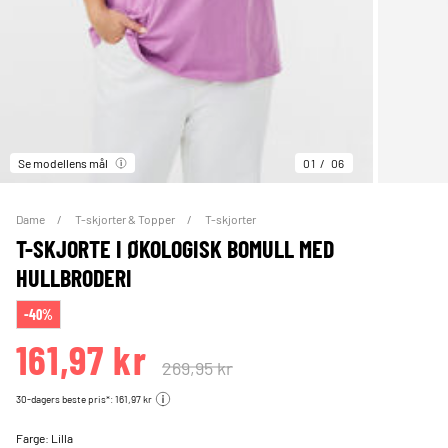
Se modellens mål
01
06
Dame
T-skjorter & Topper
T-skjorter
T-SKJORTE I ØKOLOGISK BOMULL MED
HULLBRODERI
-40%
161,97 kr
269,95 kr
30-dagers beste pris*: 161,97 kr
Farge:
Lilla