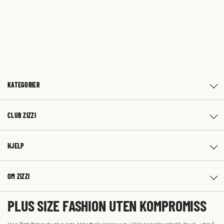
KATEGORIER
CLUB ZIZZI
HJELP
OM ZIZZI
PLUS SIZE FASHION UTEN KOMPROMISS
Hos Zizzi finner du plus size-klær for kvinner som vil kle seg akkurat slik de vil – uten å