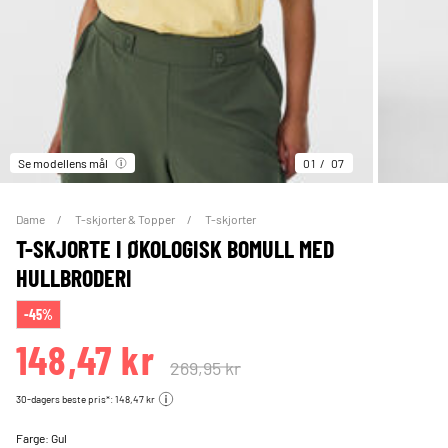
Se modellens mål
01
07
Dame
T-skjorter & Topper
T-skjorter
T-SKJORTE I ØKOLOGISK BOMULL MED
HULLBRODERI
-45%
148,47 kr
269,95 kr
30-dagers beste pris*: 148,47 kr
Farge:
Gul