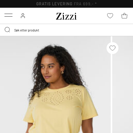
GRATIS LEVERING
FRA 699,- *
Menu