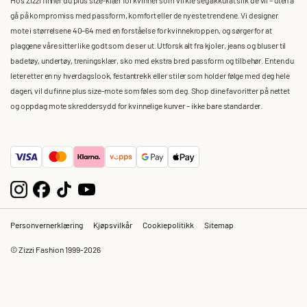
gå på kompromiss med passform, komfort eller de nyeste trendene. Vi designer
mote i størrelsene 40–64 med en forståelse for kvinnekroppen, og sørger for at
plaggene våre sitter like godt som de ser ut. Utforsk alt fra kjoler, jeans og bluser til
badetøy, undertøy, treningsklær, sko med ekstra bred passform og tilbehør. Enten du
leter etter en ny hverdagslook, festantrekk eller stiler som holder følge med deg hele
dagen, vil du finne plus size-mote som føles som deg. Shop dine favoritter på nettet
og oppdag mote skreddersydd for kvinnelige kurver – ikke bare standarder.
Personvernerklæring
Kjøpsvilkår
Cookiepolitikk
Sitemap
© Zizzi Fashion 1999-2026