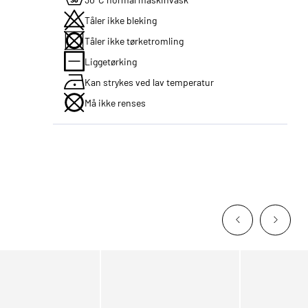
Tåler ikke bleking
Tåler ikke tørketromling
Liggetørking
Kan strykes ved lav temperatur
Må ikke renses