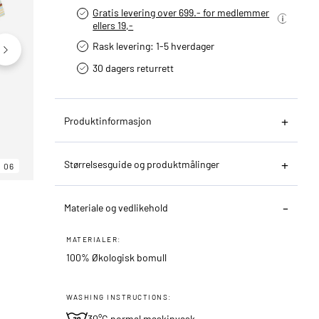
Gratis levering over 699.- for medlemmer
ellers 19,-
Rask levering: 1-5 hverdager
30 dagers returrett
Produktinformasjon
Størrelsesguide og produktmålinger
06
06
06
Materiale og vedlikehold
MATERIALER:
100% Økologisk bomull
WASHING INSTRUCTIONS:
30°C normal maskinvask