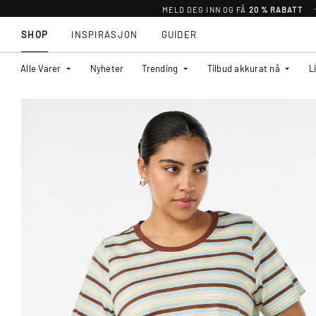
MELD DEG INN OG FÅ
20 % RABATT
SHOP
INSPIRASJON
GUIDER
Alle Varer
Nyheter
Trending
Tilbud akkurat nå
L