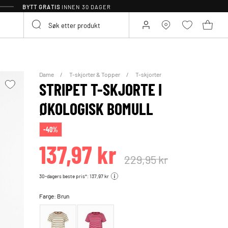
BYTT GRATIS
INNEN 30 DAGER
Dame
T-skjorter & Topper
T-skjorter
STRIPET T-SKJORTE I
ØKOLOGISK BOMULL
-40%
137,97 kr
229,95 kr
30-dagers beste pris*: 137,97 kr
Farge:
Brun