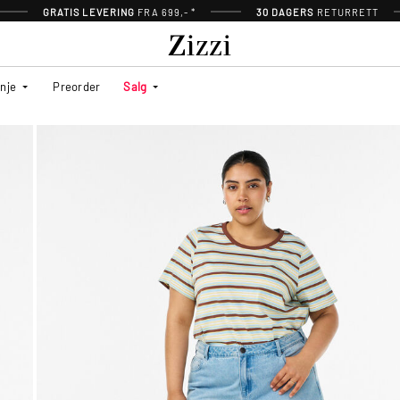
GRATIS LEVERING
FRA 699,- *
30 DAGERS
RETURRETT
inje
Preorder
Salg