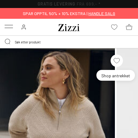
GRATIS LEVERING
FRA 699,- *
SPAR OPPTIL 50% + 10% EKSTRA |
HANDLE SALG
Menu
Shop antrekket