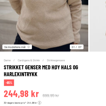
Se modellens mål
01
07
Dame
Cardigans & Strikk
Strikkegensere
STRIKKET GENSER MED HØY HALS OG
HARLEKINTRYKK
-65%
244,98 kr
699,95 kr
30-dagers beste pris*: 244,98 kr