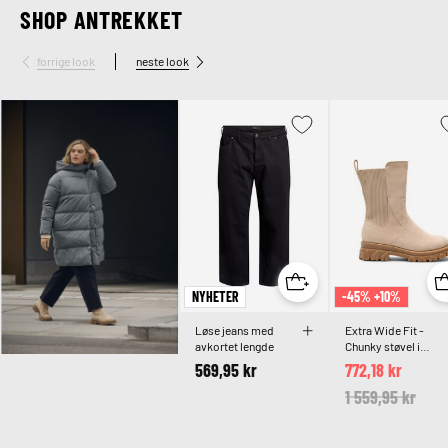
SHOP ANTREKKET
forrige look
neste look
NYHETER
-45% +10%
Løse jeans med
Extra Wide Fit -
avkortet lengde
Chunky støvel i
imitert semsket
569,95 kr
772,18 kr
skinn
Price reduced 
1 559,95 kr
to