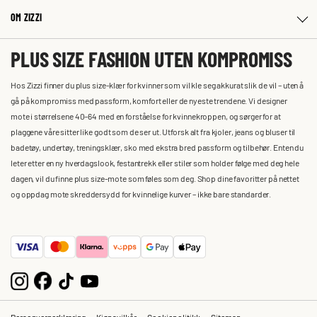
OM ZIZZI
PLUS SIZE FASHION UTEN KOMPROMISS
Hos Zizzi finner du plus size-klær for kvinner som vil kle seg akkurat slik de vil – uten å
gå på kompromiss med passform, komfort eller de nyeste trendene. Vi designer
mote i størrelsene 40–64 med en forståelse for kvinnekroppen, og sørger for at
plaggene våre sitter like godt som de ser ut. Utforsk alt fra kjoler, jeans og bluser til
badetøy, undertøy, treningsklær, sko med ekstra bred passform og tilbehør. Enten du
leter etter en ny hverdagslook, festantrekk eller stiler som holder følge med deg hele
dagen, vil du finne plus size-mote som føles som deg. Shop dine favoritter på nettet
og oppdag mote skreddersydd for kvinnelige kurver – ikke bare standarder.