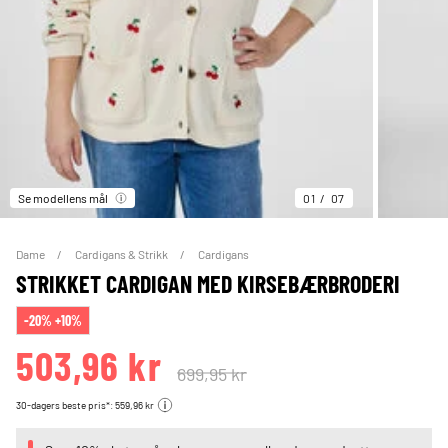
Se modellens mål
01
07
Dame
Cardigans & Strikk
Cardigans
STRIKKET CARDIGAN MED KIRSEBÆRBRODERI
-20% +10%
503,96 kr
699,95 kr
30-dagers beste pris*: 559,96 kr