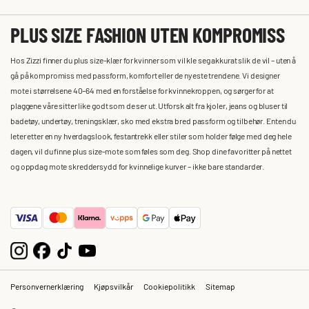
PLUS SIZE FASHION UTEN KOMPROMISS
Hos Zizzi finner du plus size-klær for kvinner som vil kle seg akkurat slik de vil – uten å
gå på kompromiss med passform, komfort eller de nyeste trendene. Vi designer
mote i størrelsene 40–64 med en forståelse for kvinnekroppen, og sørger for at
plaggene våre sitter like godt som de ser ut. Utforsk alt fra kjoler, jeans og bluser til
badetøy, undertøy, treningsklær, sko med ekstra bred passform og tilbehør. Enten du
leter etter en ny hverdagslook, festantrekk eller stiler som holder følge med deg hele
dagen, vil du finne plus size-mote som føles som deg. Shop dine favoritter på nettet
og oppdag mote skreddersydd for kvinnelige kurver – ikke bare standarder.
Personvernerklæring
Kjøpsvilkår
Cookiepolitikk
Sitemap