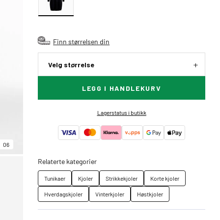
Finn størrelsen din
Velg størrelse
LEGG I HANDLEKURV
Lagerstatus i butikk
06
Relaterte kategorier
Tunikaer
Kjoler
Strikkekjoler
Korte kjoler
Hverdagskjoler
Vinterkjoler
Høstkjoler