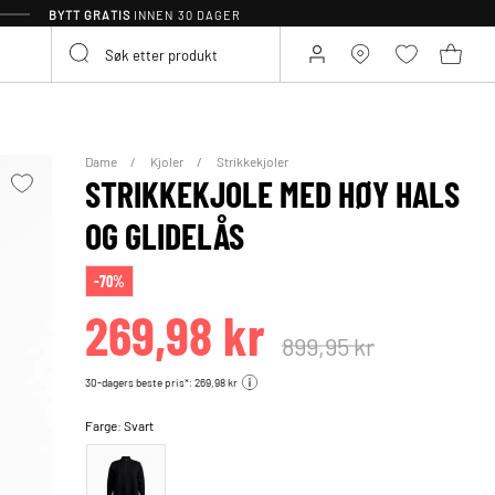
BYTT GRATIS
INNEN 30 DAGER
Dame
Kjoler
Strikkekjoler
STRIKKEKJOLE MED HØY HALS
OG GLIDELÅS
-70%
269,98 kr
899,95 kr
30-dagers beste pris*: 269,98 kr
Farge:
Svart