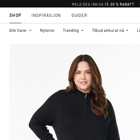
MELD DEG INN OG FÅ
20 % RABATT
SHOP
INSPIRASJON
GUIDER
Alle Varer
Nyheter
Trending
Tilbud akkurat nå
L