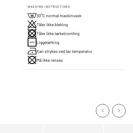
WASHING INSTRUCTIONS:
30°C normal maskinvask
Tåler ikke bleking
Tåler ikke tørketromling
Liggetørking
Kan strykes ved lav temperatur
Må ikke renses