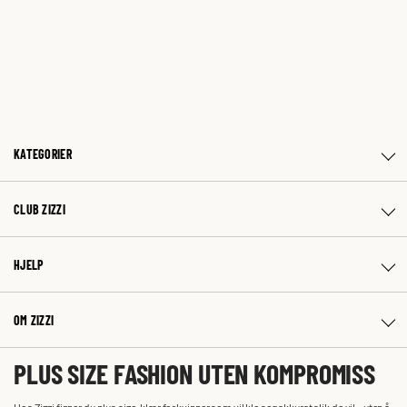
KATEGORIER
CLUB ZIZZI
HJELP
OM ZIZZI
PLUS SIZE FASHION UTEN KOMPROMISS
Hos Zizzi finner du plus size-klær for kvinner som vil kle seg akkurat slik de vil – uten å