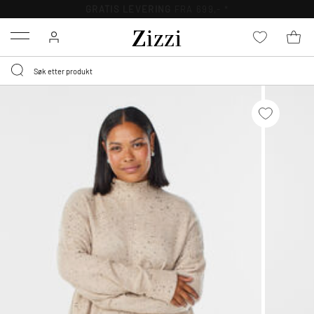
GRATIS LEVERING
FRA 699,- *
Menu