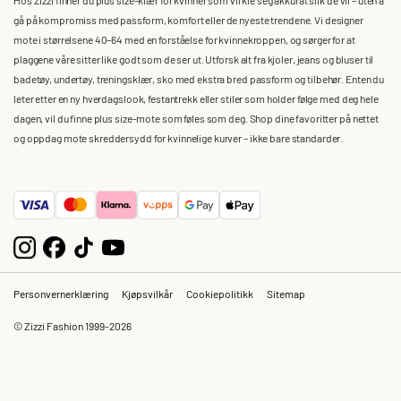
gå på kompromiss med passform, komfort eller de nyeste trendene. Vi designer
mote i størrelsene 40–64 med en forståelse for kvinnekroppen, og sørger for at
plaggene våre sitter like godt som de ser ut. Utforsk alt fra kjoler, jeans og bluser til
badetøy, undertøy, treningsklær, sko med ekstra bred passform og tilbehør. Enten du
leter etter en ny hverdagslook, festantrekk eller stiler som holder følge med deg hele
dagen, vil du finne plus size-mote som føles som deg. Shop dine favoritter på nettet
og oppdag mote skreddersydd for kvinnelige kurver – ikke bare standarder.
Personvernerklæring
Kjøpsvilkår
Cookiepolitikk
Sitemap
© Zizzi Fashion 1999-2026