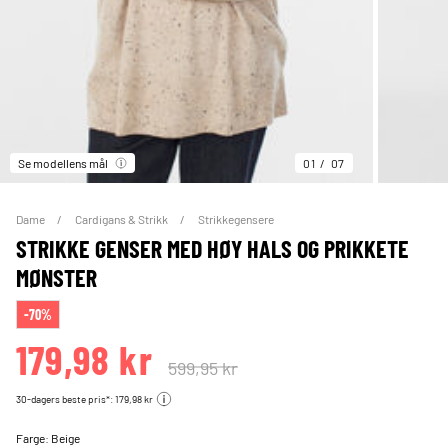
Se modellens mål
01
07
Dame
Cardigans & Strikk
Strikkegensere
STRIKKE GENSER MED HØY HALS OG PRIKKETE
MØNSTER
-70%
179,98 kr
599,95 kr
30-dagers beste pris*: 179,98 kr
Farge:
Beige