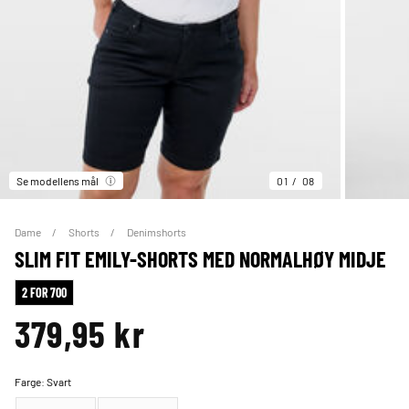
Se modellens mål
01
08
Dame
Shorts
Denimshorts
SLIM FIT EMILY-SHORTS MED NORMALHØY MIDJE
2 FOR 700
379,95 kr
Farge:
Svart