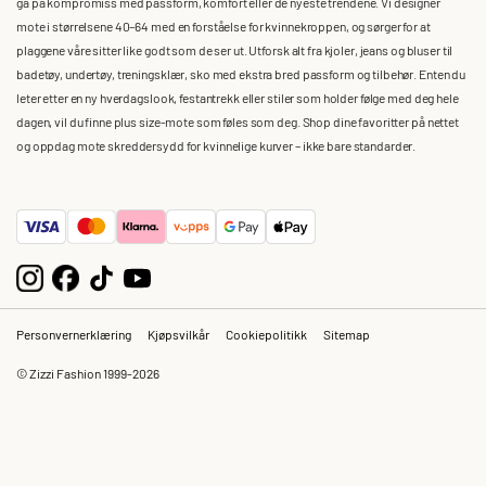
gå på kompromiss med passform, komfort eller de nyeste trendene. Vi designer
mote i størrelsene 40–64 med en forståelse for kvinnekroppen, og sørger for at
plaggene våre sitter like godt som de ser ut. Utforsk alt fra kjoler, jeans og bluser til
badetøy, undertøy, treningsklær, sko med ekstra bred passform og tilbehør. Enten du
leter etter en ny hverdagslook, festantrekk eller stiler som holder følge med deg hele
dagen, vil du finne plus size-mote som føles som deg. Shop dine favoritter på nettet
og oppdag mote skreddersydd for kvinnelige kurver – ikke bare standarder.
Personvernerklæring
Kjøpsvilkår
Cookiepolitikk
Sitemap
© Zizzi Fashion 1999-2026