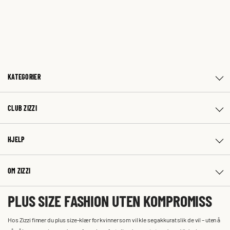
KATEGORIER
CLUB ZIZZI
HJELP
OM ZIZZI
PLUS SIZE FASHION UTEN KOMPROMISS
Hos Zizzi finner du plus size-klær for kvinner som vil kle seg akkurat slik de vil – uten å