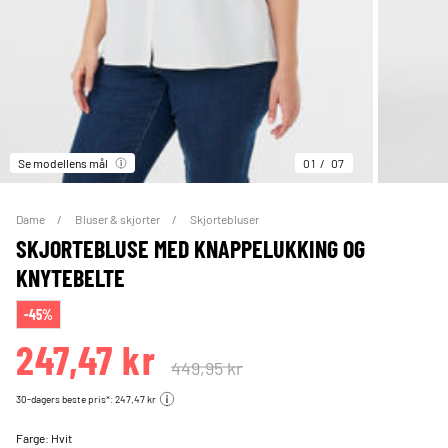
Se modellens mål
01
07
Dame
Bluser & skjorter
Skjortebluser
SKJORTEBLUSE MED KNAPPELUKKING OG
KNYTEBELTE
-45%
247,47 kr
449,95 kr
30-dagers beste pris*: 247,47 kr
Farge:
Hvit