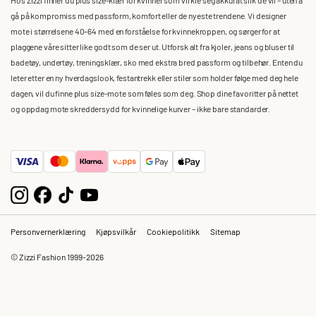
gå på kompromiss med passform, komfort eller de nyeste trendene. Vi designer
mote i størrelsene 40–64 med en forståelse for kvinnekroppen, og sørger for at
plaggene våre sitter like godt som de ser ut. Utforsk alt fra kjoler, jeans og bluser til
badetøy, undertøy, treningsklær, sko med ekstra bred passform og tilbehør. Enten du
leter etter en ny hverdagslook, festantrekk eller stiler som holder følge med deg hele
dagen, vil du finne plus size-mote som føles som deg. Shop dine favoritter på nettet
og oppdag mote skreddersydd for kvinnelige kurver – ikke bare standarder.
Personvernerklæring
Kjøpsvilkår
Cookiepolitikk
Sitemap
© Zizzi Fashion 1999-2026