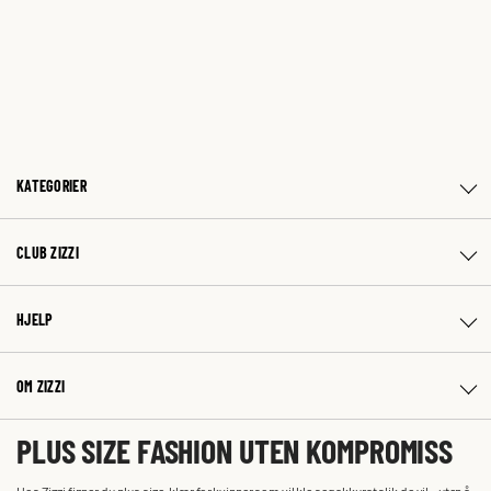
KATEGORIER
CLUB ZIZZI
HJELP
OM ZIZZI
PLUS SIZE FASHION UTEN KOMPROMISS
Hos Zizzi finner du plus size-klær for kvinner som vil kle seg akkurat slik de vil – uten å