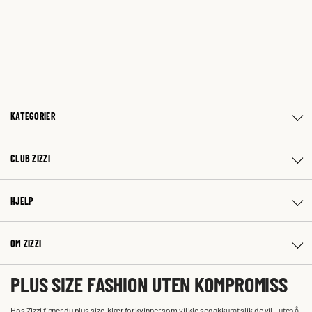
KATEGORIER
CLUB ZIZZI
HJELP
OM ZIZZI
PLUS SIZE FASHION UTEN KOMPROMISS
Hos Zizzi finner du plus size-klær for kvinner som vil kle seg akkurat slik de vil – uten å