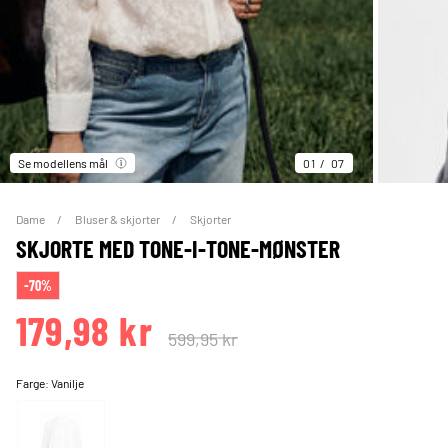
Se modellens mål
01
07
Dame
Bluser & skjorter
Skjorter
SKJORTE MED TONE-I-TONE-MØNSTER
-70%
179,98 kr
599,95 kr
Farge:
Vanilje