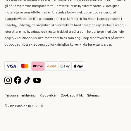
gå på kompromiss med passform, komfort eller de nyeste trendene. Vi designer
mote i størrelsene 40–64 med en forståelse for kvinnekroppen, og sørger for at
plaggene våre sitter like godt som de ser ut. Utforsk alt fra kjoler, jeans og bluser til
badetøy, undertøy, treningsklær, sko med ekstra bred passform og tilbehør. Enten du
leter etter en ny hverdagslook, festantrekk eller stiler som holder følge med deg hele
dagen, vil du finne plus size-mote som føles som deg. Shop dine favoritter på nettet
og oppdag mote skreddersydd for kvinnelige kurver – ikke bare standarder.
Personvernerklæring
Kjøpsvilkår
Cookiepolitikk
Sitemap
© Zizzi Fashion 1999-2026