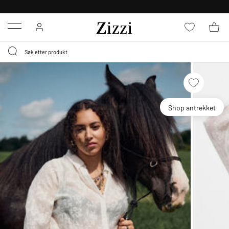
GRATIS LEVERING
FRA 699,- *
Menu
Shop antrekket