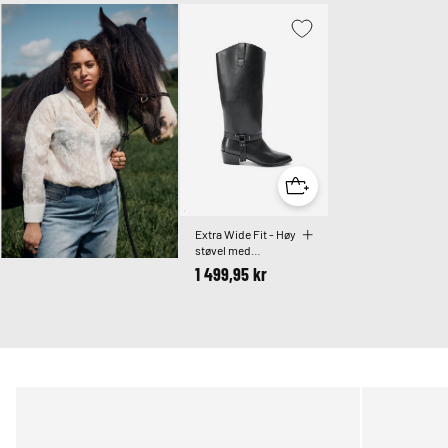
Extra Wide Fit - Høy
støvel med
avtagbart skaft
1 499,95 kr