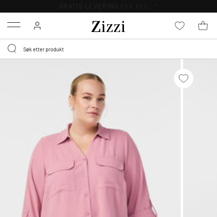
GRATIS LEVERING
FRA 699,- *
Menu