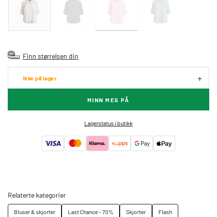
Finn størrelsen din
Ikke på lager
MINN MEG PÅ
Lagerstatus i butikk
Relaterte kategorier
Bluser & skjorter
Last Chance - 70%
Skjorter
Flash