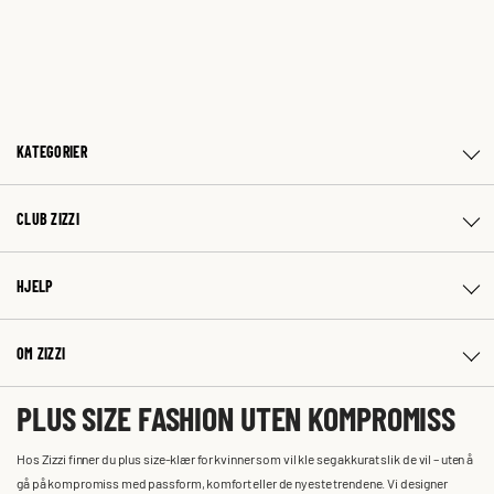
KATEGORIER
CLUB ZIZZI
HJELP
OM ZIZZI
PLUS SIZE FASHION UTEN KOMPROMISS
Hos Zizzi finner du plus size-klær for kvinner som vil kle seg akkurat slik de vil – uten å
gå på kompromiss med passform, komfort eller de nyeste trendene. Vi designer