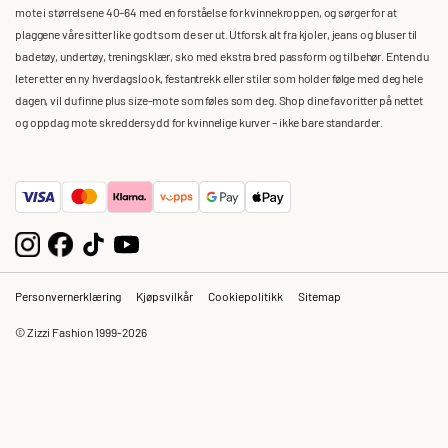
mote i størrelsene 40–64 med en forståelse for kvinnekroppen, og sørger for at
plaggene våre sitter like godt som de ser ut. Utforsk alt fra kjoler, jeans og bluser til
badetøy, undertøy, treningsklær, sko med ekstra bred passform og tilbehør. Enten du
leter etter en ny hverdagslook, festantrekk eller stiler som holder følge med deg hele
dagen, vil du finne plus size-mote som føles som deg. Shop dine favoritter på nettet
og oppdag mote skreddersydd for kvinnelige kurver – ikke bare standarder.
Personvernerklæring
Kjøpsvilkår
Cookiepolitikk
Sitemap
© Zizzi Fashion 1999-2026