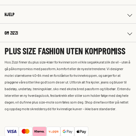
HJELP
OM ZIZZI
PLUS SIZE FASHION UTEN KOMPROMISS
Hos Zizzi finner du plus size-klær for kvinner som vil kle seg akkurat slik de vil – uten å
gå på kompromiss med passform, komfort eller de nyeste trendene. Vi designer
mote i størrelsene 40–64 med en forståelse for kvinnekroppen, og sørger for at
plaggene våre sitter like godt som de ser ut. Utforsk alt fra kjoler, jeans og bluser til
badetøy, undertøy, treningsklær, sko med ekstra bred passform og tilbehør. Enten du
leter etter en ny hverdagslook, festantrekk eller stiler som holder følge med deg hele
dagen, vil du finne plus size-mote som føles som deg. Shop dine favoritter på nettet
og oppdag mote skreddersydd for kvinnelige kurver – ikke bare standarder.