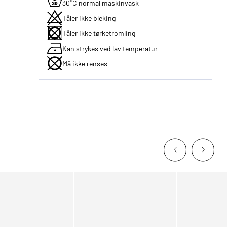
30°C normal maskinvask
Tåler ikke bleking
Tåler ikke tørketromling
Kan strykes ved lav temperatur
Må ikke renses