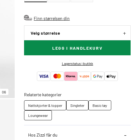
Finn størrelsen din
Velg størrelse
LEGG I HANDLEKURV
Lagerstatus i butikk
06
Relaterte kategorier
Nattskjorter & topper
Singleter
Basic tøy
Loungewear
Hos Zizzi får du