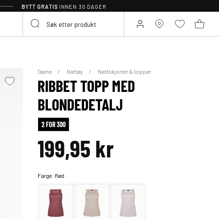
BYTT GRATIS
INNEN 30 DAGER
Dame
Nattøy
Nattskjorter & topper
RIBBET TOPP MED
BLONDEDETALJ
2 FOR 300
199,95 kr
Farge:
Rød