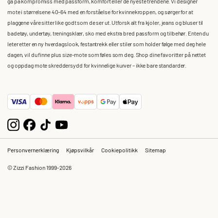
gå på kompromiss med passform, komfort eller de nyeste trendene. Vi designer
mote i størrelsene 40–64 med en forståelse for kvinnekroppen, og sørger for at
plaggene våre sitter like godt som de ser ut. Utforsk alt fra kjoler, jeans og bluser til
badetøy, undertøy, treningsklær, sko med ekstra bred passform og tilbehør. Enten du
leter etter en ny hverdagslook, festantrekk eller stiler som holder følge med deg hele
dagen, vil du finne plus size-mote som føles som deg. Shop dine favoritter på nettet
og oppdag mote skreddersydd for kvinnelige kurver – ikke bare standarder.
Personvernerklæring
Kjøpsvilkår
Cookiepolitikk
Sitemap
© Zizzi Fashion 1999-2026