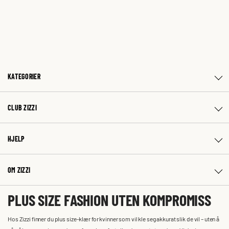
KATEGORIER
CLUB ZIZZI
HJELP
OM ZIZZI
PLUS SIZE FASHION UTEN KOMPROMISS
Hos Zizzi finner du plus size-klær for kvinner som vil kle seg akkurat slik de vil – uten å