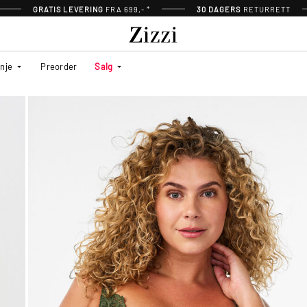
GRATIS LEVERING
FRA 699,- *
30 DAGERS
RETURRETT
inje
Preorder
Salg