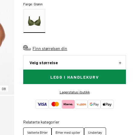
Farge:
Grønn
Finn størrelsen din
Velg størrelse
LEGG I HANDLEKURV
08
Lagerstatus i butikk
Relaterte kategorier
Vatterte BHer
BHer med spiler
Undertøy