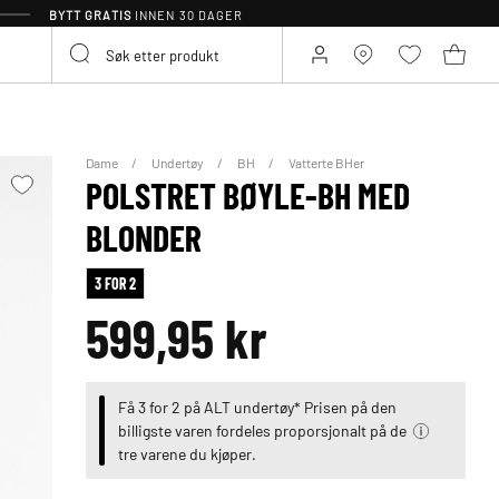
BYTT GRATIS
INNEN 30 DAGER
Dame
Undertøy
BH
Vatterte BHer
POLSTRET BØYLE-BH MED
BLONDER
3 FOR 2
599,95 kr
Få 3 for 2 på ALT undertøy* Prisen på den
billigste varen fordeles proporsjonalt på de
tre varene du kjøper.