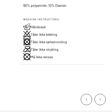
90% polyamide, 10% Elastan
WASHING INSTRUCTIONS:
Håndvask
Tåler ikke bleking
Tåler ikke tørketromling
Tåler ikke stryking
Må ikke renses