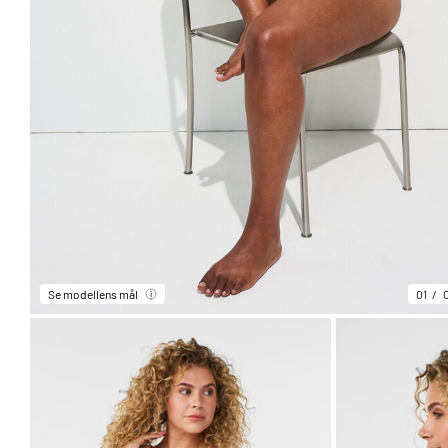
Se modellens mål
01