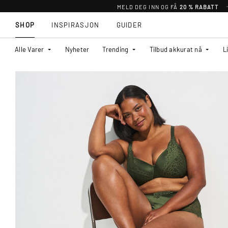
MELD DEG INN OG FÅ
20 % RABATT
SHOP
INSPIRASJON
GUIDER
Alle Varer
Nyheter
Trending
Tilbud akkurat nå
L