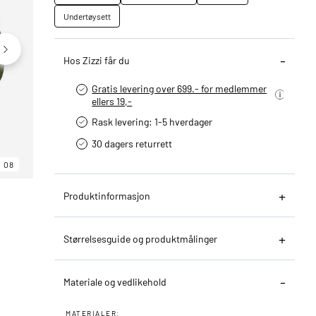
Undertøysett
Hos Zizzi får du
Gratis levering over 699.- for medlemmer
ellers 19,-
Rask levering: 1-5 hverdager
30 dagers returrett
08
06
08
Produktinformasjon
Størrelsesguide og produktmålinger
Materiale og vedlikehold
MATERIALER: