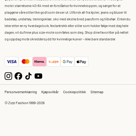
mote i størrelsene 40–64 med en forståelse for kvinnekroppen, og sørger for at
plaggene våre sitter like godt som de ser ut. Utforsk alt fra kjoler, jeans og bluser til
badetøy, undertøy, treningsklær, sko med ekstra bred passform og tilbehør. Enten du
leter etter en ny hverdagslook, festantrekk eller stiler som holder følge med deg hele
dagen, vil du finne plus size-mote som føles som deg. Shop dine favoritter på nettet
og oppdag mote skreddersydd for kvinnelige kurver – ikke bare standarder.
Personvernerklæring
Kjøpsvilkår
Cookiepolitikk
Sitemap
© Zizzi Fashion 1999-2026