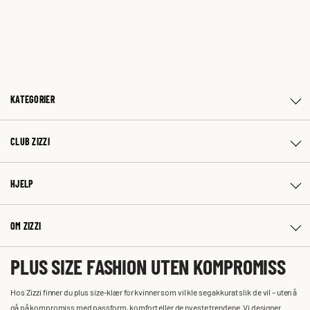
KATEGORIER
CLUB ZIZZI
HJELP
OM ZIZZI
PLUS SIZE FASHION UTEN KOMPROMISS
Hos Zizzi finner du plus size-klær for kvinner som vil kle seg akkurat slik de vil – uten å
gå på kompromiss med passform, komfort eller de nyeste trendene. Vi designer