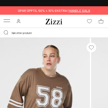
GRATIS LEVERING
FRA 699,- *
SPAR OPPTIL 50% + 10% EKSTRA |
HANDLE SALG
Menu