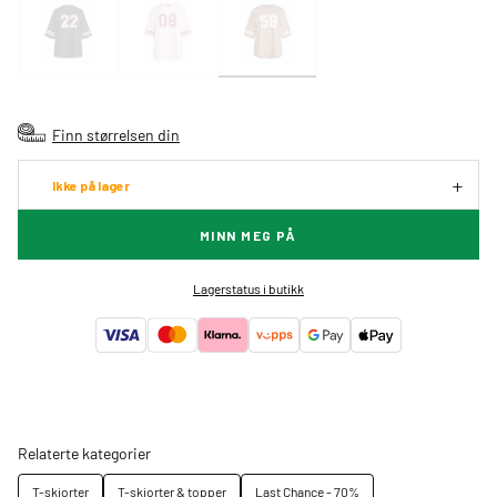
Finn størrelsen din
Ikke på lager
MINN MEG PÅ
Lagerstatus i butikk
Relaterte kategorier
T-skjorter
T-skjorter & topper
Last Chance - 70%