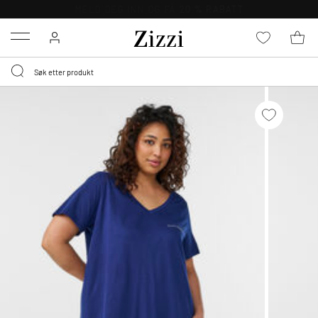
GRATIS LEVERING
FRA 699,- *
Menu