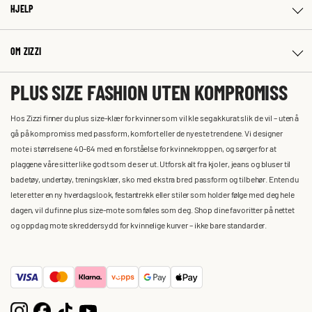
HJELP
OM ZIZZI
PLUS SIZE FASHION UTEN KOMPROMISS
Hos Zizzi finner du plus size-klær for kvinner som vil kle seg akkurat slik de vil – uten å
gå på kompromiss med passform, komfort eller de nyeste trendene. Vi designer
mote i størrelsene 40–64 med en forståelse for kvinnekroppen, og sørger for at
plaggene våre sitter like godt som de ser ut. Utforsk alt fra kjoler, jeans og bluser til
badetøy, undertøy, treningsklær, sko med ekstra bred passform og tilbehør. Enten du
leter etter en ny hverdagslook, festantrekk eller stiler som holder følge med deg hele
dagen, vil du finne plus size-mote som føles som deg. Shop dine favoritter på nettet
og oppdag mote skreddersydd for kvinnelige kurver – ikke bare standarder.