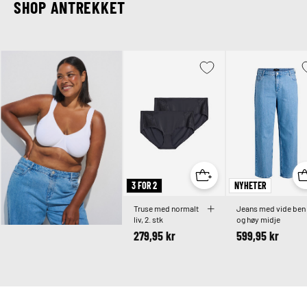
SHOP ANTREKKET
3 FOR 2
NYHETER
Truse med normalt
Jeans med vide ben
liv, 2. stk
og høy midje
279,95 kr
599,95 kr