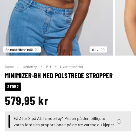
Se modellens mål
01
09
Dame
Undertøy
BH
Uvatterte BHer
MINIMIZER-BH MED POLSTREDE STROPPER
3 FOR 2
579,95 kr
Få 3 for 2 på ALT undertøy* Prisen på den billigste
varen fordeles proporsjonalt på de tre varene du kjøper.