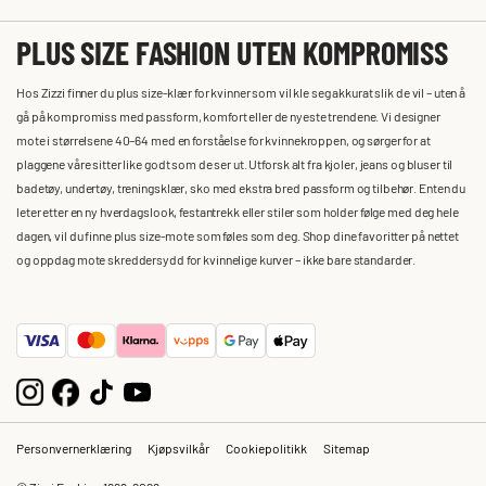
PLUS SIZE FASHION UTEN KOMPROMISS
Hos Zizzi finner du plus size-klær for kvinner som vil kle seg akkurat slik de vil – uten å
gå på kompromiss med passform, komfort eller de nyeste trendene. Vi designer
mote i størrelsene 40–64 med en forståelse for kvinnekroppen, og sørger for at
plaggene våre sitter like godt som de ser ut. Utforsk alt fra kjoler, jeans og bluser til
badetøy, undertøy, treningsklær, sko med ekstra bred passform og tilbehør. Enten du
leter etter en ny hverdagslook, festantrekk eller stiler som holder følge med deg hele
dagen, vil du finne plus size-mote som føles som deg. Shop dine favoritter på nettet
og oppdag mote skreddersydd for kvinnelige kurver – ikke bare standarder.
Personvernerklæring
Kjøpsvilkår
Cookiepolitikk
Sitemap