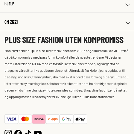
HJELP
OM ZIZZI
PLUS SIZE FASHION UTEN KOMPROMISS
Hos Zizzi finner du plus size-klær for kvinner som vil kle seg akkurat slik de vil – uten å
gå på kompromiss med passform, komfort eller de nyeste trendene. Vi designer
mote i størrelsene 40–64 med en forståelse for kvinnekroppen, og sørger for at
plaggene våre sitter like godt som de ser ut. Utforsk alt fra kjoler, jeans og bluser til
badetøy, undertøy, treningsklær, sko med ekstra bred passform og tilbehør. Enten du
leter etter en ny hverdagslook, festantrekk eller stiler som holder følge med deg hele
dagen, vil du finne plus size-mote som føles som deg. Shop dine favoritter på nettet
og oppdag mote skreddersydd for kvinnelige kurver – ikke bare standarder.