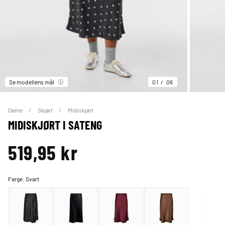
Se modellens mål
01
06
Dame
Skjørt
Midiskjørt
MIDISKJØRT I SATENG
519,95 kr
Farge:
Svart