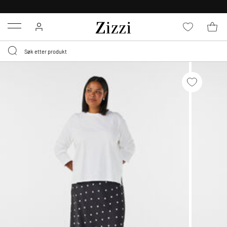
GRATIS LEVERING
FRA 699,- *
Menu