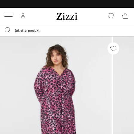
GRATIS LEVERING
FRA 699,- *
Menu