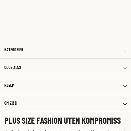
KATEGORIER
CLUB ZIZZI
HJELP
OM ZIZZI
PLUS SIZE FASHION UTEN KOMPROMISS
Hos Zizzi finner du plus size-klær for kvinner som vil kle seg akkurat slik de vil – uten å