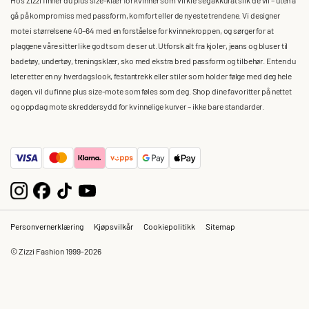
gå på kompromiss med passform, komfort eller de nyeste trendene. Vi designer
mote i størrelsene 40–64 med en forståelse for kvinnekroppen, og sørger for at
plaggene våre sitter like godt som de ser ut. Utforsk alt fra kjoler, jeans og bluser til
badetøy, undertøy, treningsklær, sko med ekstra bred passform og tilbehør. Enten du
leter etter en ny hverdagslook, festantrekk eller stiler som holder følge med deg hele
dagen, vil du finne plus size-mote som føles som deg. Shop dine favoritter på nettet
og oppdag mote skreddersydd for kvinnelige kurver – ikke bare standarder.
Personvernerklæring
Kjøpsvilkår
Cookiepolitikk
Sitemap
© Zizzi Fashion 1999-2026