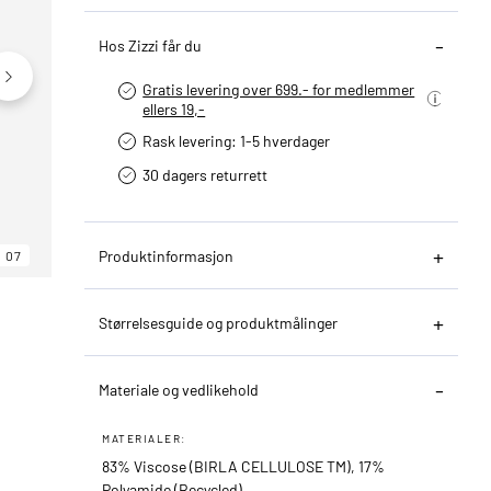
Hos Zizzi får du
Gratis levering over 699.- for medlemmer
ellers 19,-
Rask levering: 1-5 hverdager
30 dagers returrett
Produktinformasjon
07
06
07
Størrelsesguide og produktmålinger
Materiale og vedlikehold
MATERIALER:
83% Viscose (BIRLA CELLULOSE TM), 17%
Polyamide (Recycled)