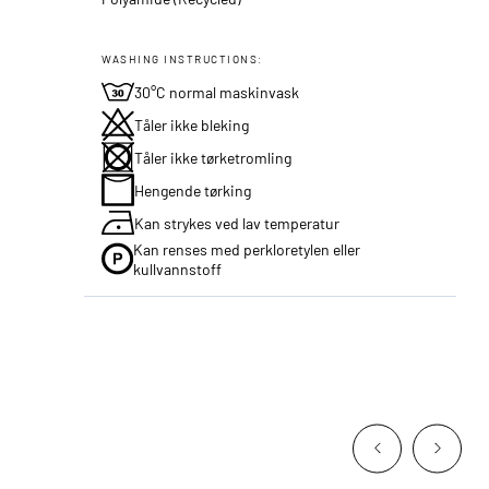
WASHING INSTRUCTIONS:
30°C normal maskinvask
Tåler ikke bleking
Tåler ikke tørketromling
Hengende tørking
Kan strykes ved lav temperatur
Kan renses med perkloretylen eller
kullvannstoff