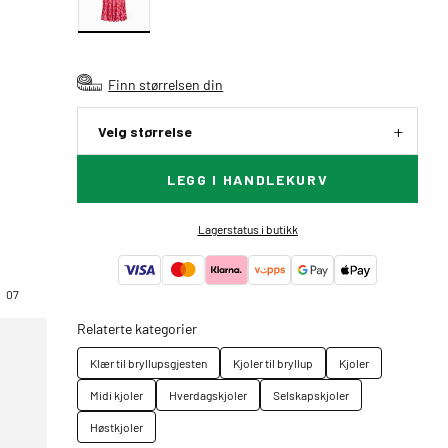
Finn størrelsen din
Velg størrelse
LEGG I HANDLEKURV
Lagerstatus i butikk
07
Relaterte kategorier
Klær til bryllupsgjesten
Kjoler til bryllup
Kjoler
Midi kjoler
Hverdagskjoler
Selskapskjoler
Høstkjoler