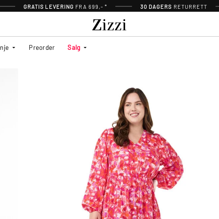
GRATIS LEVERING
FRA 699,- *
30 DAGERS
RETURRETT
inje
Preorder
Salg