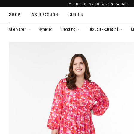
MELD DEG INN OG FÅ
20 % RABATT
SHOP
INSPIRASJON
GUIDER
Alle Varer
Nyheter
Trending
Tilbud akkurat nå
L