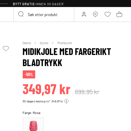
BYTT GRATIS
INNEN 30 DAGER
Dame
Kjoler
Midikjoler
MIDIKJOLE MED FARGERIKT
BLADTRYKK
-50%
349,97 kr
699,95 kr
30-dagers beste pris*: 349,97 kr
Farge:
Rosa