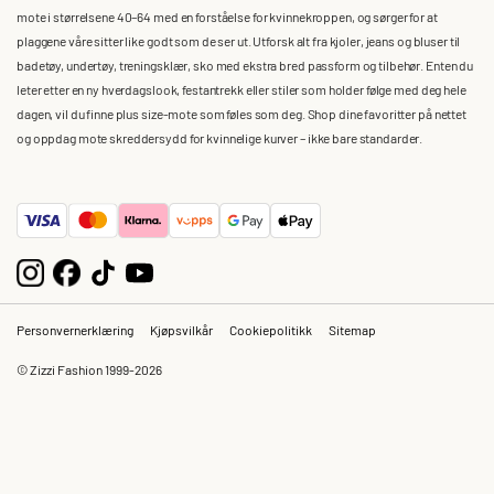
mote i størrelsene 40–64 med en forståelse for kvinnekroppen, og sørger for at
plaggene våre sitter like godt som de ser ut. Utforsk alt fra kjoler, jeans og bluser til
badetøy, undertøy, treningsklær, sko med ekstra bred passform og tilbehør. Enten du
leter etter en ny hverdagslook, festantrekk eller stiler som holder følge med deg hele
dagen, vil du finne plus size-mote som føles som deg. Shop dine favoritter på nettet
og oppdag mote skreddersydd for kvinnelige kurver – ikke bare standarder.
Personvernerklæring
Kjøpsvilkår
Cookiepolitikk
Sitemap
© Zizzi Fashion 1999-2026