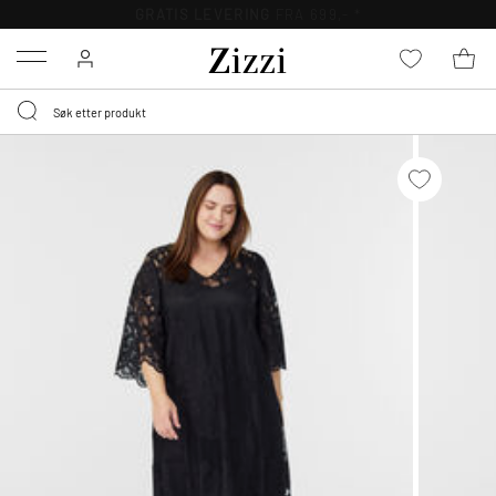
GRATIS LEVERING
FRA 699,- *
Menu