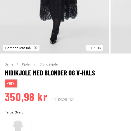
Se modellens mål
01
06
Dame
Kjoler
Blondekjoler
MIDIKJOLE MED BLONDER OG V-HALS
-70%
350,98 kr
1 169,95 kr
Farge:
Svart