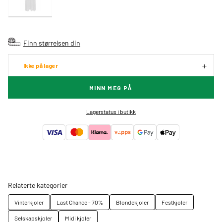
Finn størrelsen din
Ikke på lager
MINN MEG PÅ
Lagerstatus i butikk
Relaterte kategorier
Vinterkjoler
Last Chance - 70%
Blondekjoler
Festkjoler
Selskapskjoler
Midi kjoler