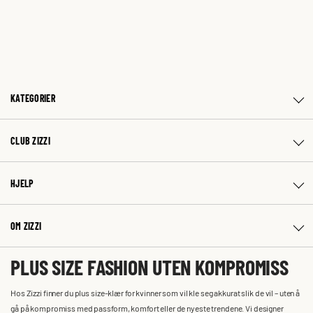
KATEGORIER
CLUB ZIZZI
HJELP
OM ZIZZI
PLUS SIZE FASHION UTEN KOMPROMISS
Hos Zizzi finner du plus size-klær for kvinner som vil kle seg akkurat slik de vil – uten å
gå på kompromiss med passform, komfort eller de nyeste trendene. Vi designer