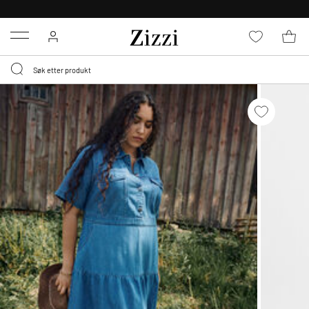
GRATIS LEVERING
FRA 699,- *
Menu