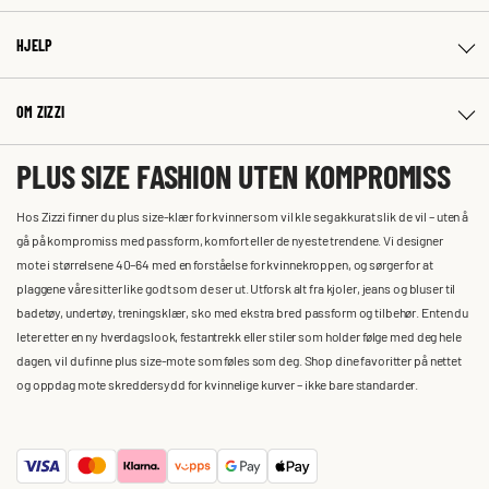
HJELP
OM ZIZZI
PLUS SIZE FASHION UTEN KOMPROMISS
Hos Zizzi finner du plus size-klær for kvinner som vil kle seg akkurat slik de vil – uten å
gå på kompromiss med passform, komfort eller de nyeste trendene. Vi designer
mote i størrelsene 40–64 med en forståelse for kvinnekroppen, og sørger for at
plaggene våre sitter like godt som de ser ut. Utforsk alt fra kjoler, jeans og bluser til
badetøy, undertøy, treningsklær, sko med ekstra bred passform og tilbehør. Enten du
leter etter en ny hverdagslook, festantrekk eller stiler som holder følge med deg hele
dagen, vil du finne plus size-mote som føles som deg. Shop dine favoritter på nettet
og oppdag mote skreddersydd for kvinnelige kurver – ikke bare standarder.