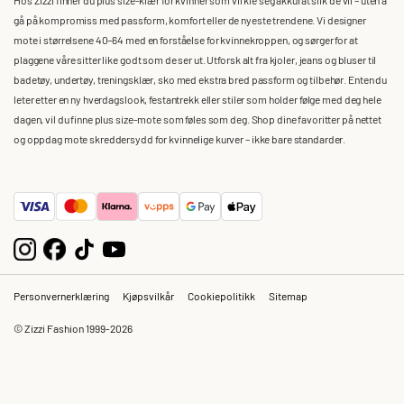
gå på kompromiss med passform, komfort eller de nyeste trendene. Vi designer
mote i størrelsene 40–64 med en forståelse for kvinnekroppen, og sørger for at
plaggene våre sitter like godt som de ser ut. Utforsk alt fra kjoler, jeans og bluser til
badetøy, undertøy, treningsklær, sko med ekstra bred passform og tilbehør. Enten du
leter etter en ny hverdagslook, festantrekk eller stiler som holder følge med deg hele
dagen, vil du finne plus size-mote som føles som deg. Shop dine favoritter på nettet
og oppdag mote skreddersydd for kvinnelige kurver – ikke bare standarder.
Personvernerklæring
Kjøpsvilkår
Cookiepolitikk
Sitemap
© Zizzi Fashion 1999-2026