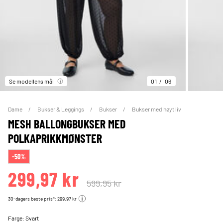
Se modellens mål
01
06
Dame
Bukser & Leggings
Bukser
Bukser med høyt liv
MESH BALLONGBUKSER MED
POLKAPRIKKMØNSTER
-50%
299,97 kr
599,95 kr
30-dagers beste pris*: 299,97 kr
Farge:
Svart