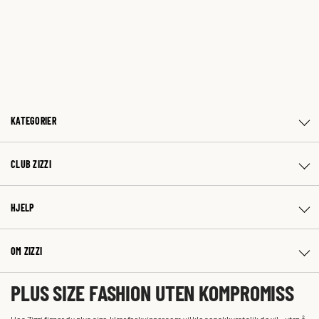
KATEGORIER
CLUB ZIZZI
HJELP
OM ZIZZI
PLUS SIZE FASHION UTEN KOMPROMISS
Hos Zizzi finner du plus size-klær for kvinner som vil kle seg akkurat slik de vil – uten å