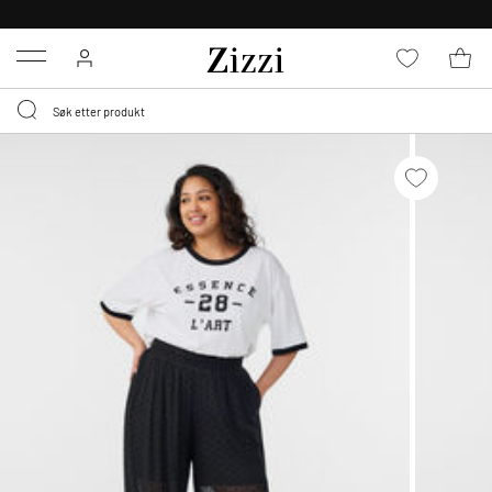
GRATIS LEVERING
FRA 699,- *
Menu