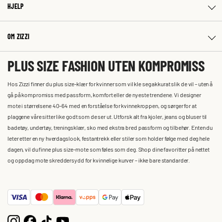
HJELP
OM ZIZZI
PLUS SIZE FASHION UTEN KOMPROMISS
Hos Zizzi finner du plus size-klær for kvinner som vil kle seg akkurat slik de vil – uten å
gå på kompromiss med passform, komfort eller de nyeste trendene. Vi designer
mote i størrelsene 40–64 med en forståelse for kvinnekroppen, og sørger for at
plaggene våre sitter like godt som de ser ut. Utforsk alt fra kjoler, jeans og bluser til
badetøy, undertøy, treningsklær, sko med ekstra bred passform og tilbehør. Enten du
leter etter en ny hverdagslook, festantrekk eller stiler som holder følge med deg hele
dagen, vil du finne plus size-mote som føles som deg. Shop dine favoritter på nettet
og oppdag mote skreddersydd for kvinnelige kurver – ikke bare standarder.