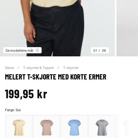
Se modellens mål
01
06
Dame
T-skjorter & Topper
T-skjorter
MELERT T-SKJORTE MED KORTE ERMER
199,95 kr
Farge:
Gul