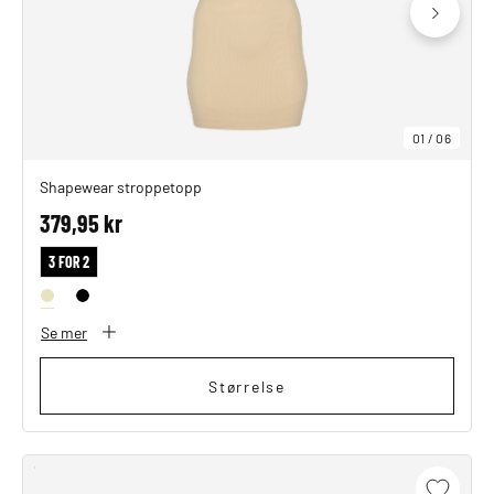
01
/
06
Shapewear stroppetopp
379,95 kr
3 FOR 2
Se mer
Størrelse