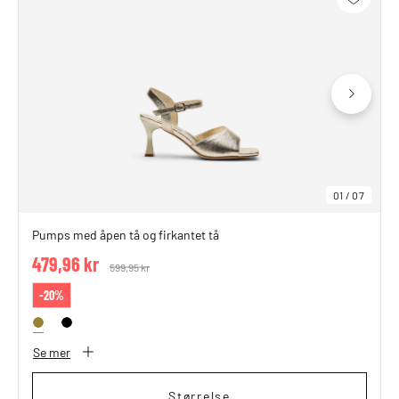
01
/
07
Pumps med åpen tå og firkantet tå
479,96 kr
Price reduced from
599,95 kr
to
-20%
Se mer
Størrelse