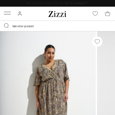
GRATIS LEVERING
FRA 699,- *
Menu