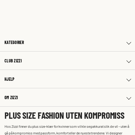
KATEGORIER
CLUB ZIZZI
HJELP
OM ZIZZI
PLUS SIZE FASHION UTEN KOMPROMISS
Hos Zizzi finner du plus size-klær for kvinner som vil kle seg akkurat slik de vil – uten å
gå på kompromiss med passform, komfort eller de nyeste trendene. Vi designer