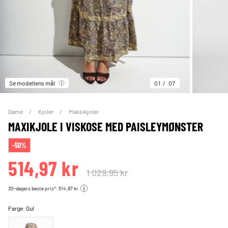
Se modellens mål
01
07
Dame
Kjoler
Maksikjoler
MAXIKJOLE I VISKOSE MED PAISLEYMØNSTER
-50%
514,97 kr
1 029,95 kr
30-dagers beste pris*: 514,97 kr
Farge:
Gul