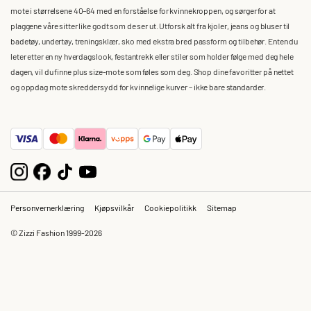
mote i størrelsene 40–64 med en forståelse for kvinnekroppen, og sørger for at
plaggene våre sitter like godt som de ser ut. Utforsk alt fra kjoler, jeans og bluser til
badetøy, undertøy, treningsklær, sko med ekstra bred passform og tilbehør. Enten du
leter etter en ny hverdagslook, festantrekk eller stiler som holder følge med deg hele
dagen, vil du finne plus size-mote som føles som deg. Shop dine favoritter på nettet
og oppdag mote skreddersydd for kvinnelige kurver – ikke bare standarder.
Personvernerklæring
Kjøpsvilkår
Cookiepolitikk
Sitemap
© Zizzi Fashion 1999-2026