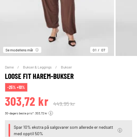
Se modellens mål
01
07
Dame
Bukser & Leggings
Bukser
LOOSE FIT HAREM-BUKSER
-25% +10%
303,72 kr
449,95 kr
30-dagers beste pris*: 303,72 kr
Spar 10% ekstra på salgsvarer som allerede er nedsatt
med opptil 50%