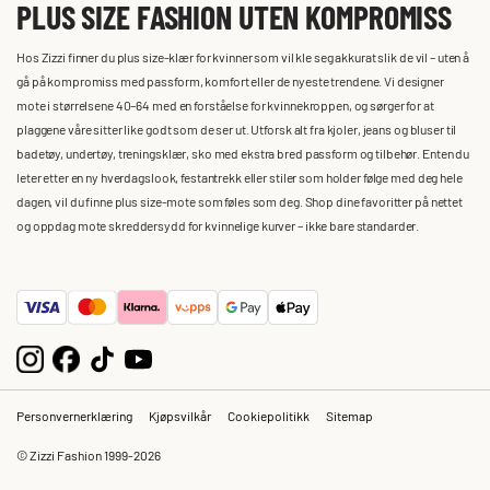
PLUS SIZE FASHION UTEN KOMPROMISS
Hos Zizzi finner du plus size-klær for kvinner som vil kle seg akkurat slik de vil – uten å
gå på kompromiss med passform, komfort eller de nyeste trendene. Vi designer
mote i størrelsene 40–64 med en forståelse for kvinnekroppen, og sørger for at
plaggene våre sitter like godt som de ser ut. Utforsk alt fra kjoler, jeans og bluser til
badetøy, undertøy, treningsklær, sko med ekstra bred passform og tilbehør. Enten du
leter etter en ny hverdagslook, festantrekk eller stiler som holder følge med deg hele
dagen, vil du finne plus size-mote som føles som deg. Shop dine favoritter på nettet
og oppdag mote skreddersydd for kvinnelige kurver – ikke bare standarder.
Personvernerklæring
Kjøpsvilkår
Cookiepolitikk
Sitemap
© Zizzi Fashion 1999-2026