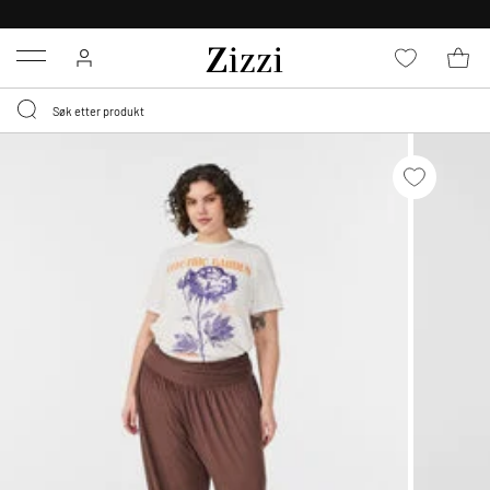
GRATIS LEVERING
FRA 699,- *
Menu