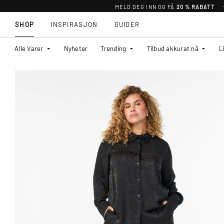
MELD DEG INN OG FÅ
20 % RABATT
SHOP
INSPIRASJON
GUIDER
Alle Varer
Nyheter
Trending
Tilbud akkurat nå
L