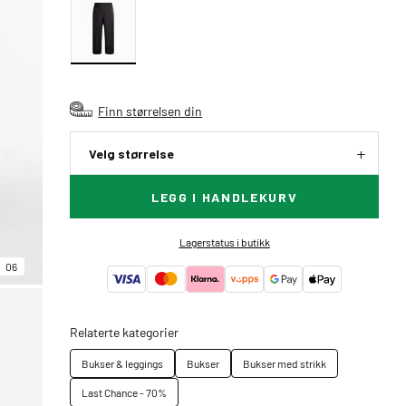
Finn størrelsen din
Velg størrelse
LEGG I HANDLEKURV
Lagerstatus i butikk
06
Relaterte kategorier
Bukser & leggings
Bukser
Bukser med strikk
Last Chance - 70%