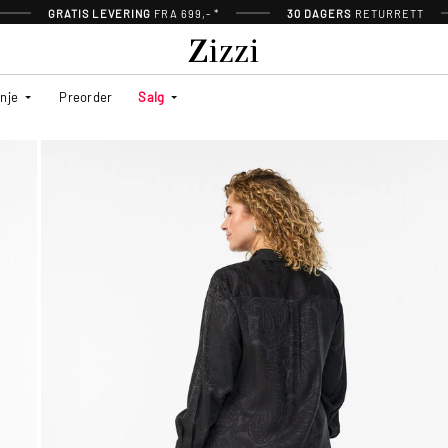
GRATIS LEVERING
FRA 699,- *
30 DAGERS
RETURRETT
inje
Preorder
Salg