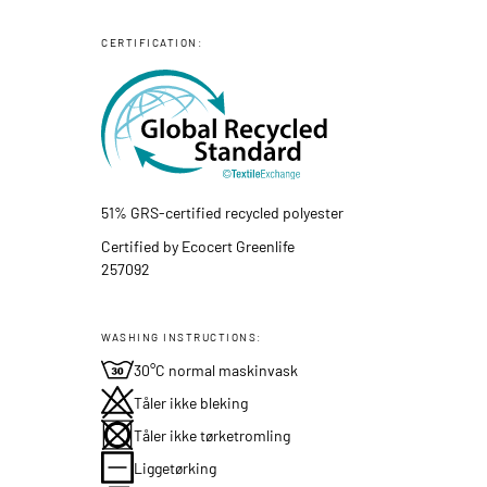
CERTIFICATION:
51% GRS-certified recycled polyester
Certified by Ecocert Greenlife
257092
WASHING INSTRUCTIONS:
30°C normal maskinvask
Tåler ikke bleking
Tåler ikke tørketromling
Liggetørking