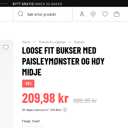
BYTT GRATIS
INNEN 30 DAGER
Dame
Bukser & Leggings
Bukser
LOOSE FIT BUKSER MED
PAISLEYMØNSTER OG HØY
MIDJE
-70%
209,98 kr
699,95 kr
30-dagers beste pris*: 209,98 kr
Farge:
Svart