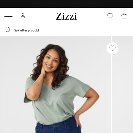
GRATIS LEVERING
FRA 699,- *
Menu