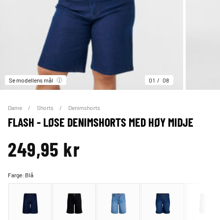
Se modellens mål
01
08
Dame
Shorts
Denimshorts
FLASH - LØSE DENIMSHORTS MED HØY MIDJE
249,95 kr
Farge:
Blå