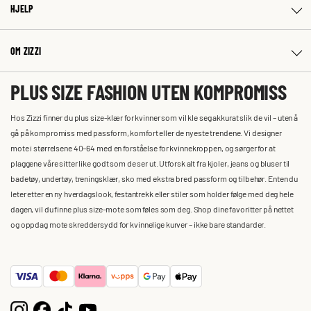
HJELP
OM ZIZZI
PLUS SIZE FASHION UTEN KOMPROMISS
Hos Zizzi finner du plus size-klær for kvinner som vil kle seg akkurat slik de vil – uten å
gå på kompromiss med passform, komfort eller de nyeste trendene. Vi designer
mote i størrelsene 40–64 med en forståelse for kvinnekroppen, og sørger for at
plaggene våre sitter like godt som de ser ut. Utforsk alt fra kjoler, jeans og bluser til
badetøy, undertøy, treningsklær, sko med ekstra bred passform og tilbehør. Enten du
leter etter en ny hverdagslook, festantrekk eller stiler som holder følge med deg hele
dagen, vil du finne plus size-mote som føles som deg. Shop dine favoritter på nettet
og oppdag mote skreddersydd for kvinnelige kurver – ikke bare standarder.