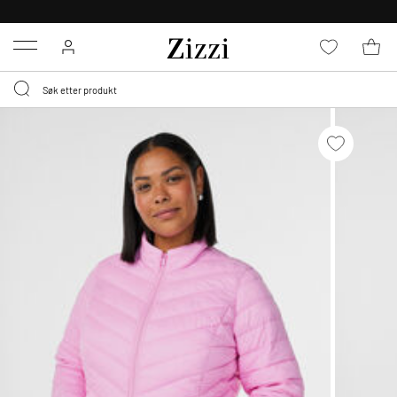
GRATIS LEVERING
FRA 699,- *
Menu