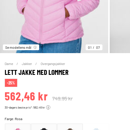
Se modellens mål
01
07
Dame
Jakker
Overgangsjakker
LETT JAKKE MED LOMMER
-25%
562,46 kr
749,95 kr
30-dagers beste pris*: 562,46 kr
Farge:
Rosa