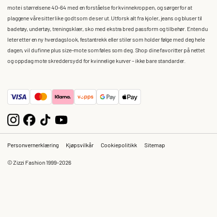
mote i størrelsene 40–64 med en forståelse for kvinnekroppen, og sørger for at
plaggene våre sitter like godt som de ser ut. Utforsk alt fra kjoler, jeans og bluser til
badetøy, undertøy, treningsklær, sko med ekstra bred passform og tilbehør. Enten du
leter etter en ny hverdagslook, festantrekk eller stiler som holder følge med deg hele
dagen, vil du finne plus size-mote som føles som deg. Shop dine favoritter på nettet
og oppdag mote skreddersydd for kvinnelige kurver – ikke bare standarder.
Personvernerklæring
Kjøpsvilkår
Cookiepolitikk
Sitemap
© Zizzi Fashion 1999-2026