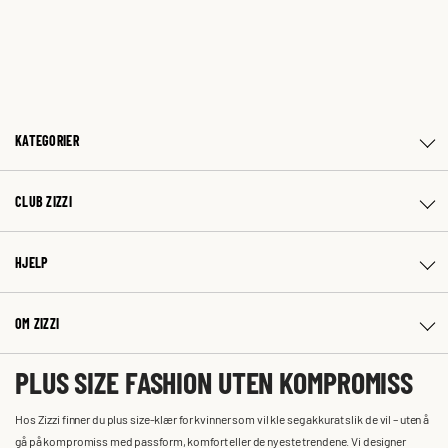
KATEGORIER
CLUB ZIZZI
HJELP
OM ZIZZI
PLUS SIZE FASHION UTEN KOMPROMISS
Hos Zizzi finner du plus size-klær for kvinner som vil kle seg akkurat slik de vil – uten å
gå på kompromiss med passform, komfort eller de nyeste trendene. Vi designer