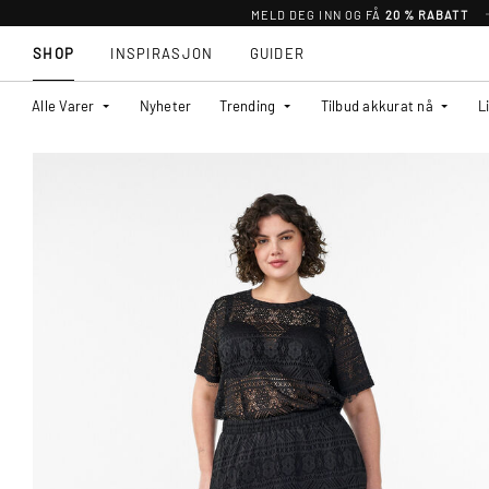
MELD DEG INN OG FÅ
20 % RABATT
SHOP
INSPIRASJON
GUIDER
Alle Varer
Nyheter
Trending
Tilbud akkurat nå
L