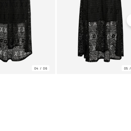
04
06
05