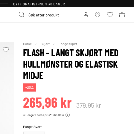
BYTT GRATIS
INNEN 30 DAGER
Dame
Skjørt
Lange skjørt
FLASH - LANGT SKJØRT MED
HULLMØNSTER OG ELASTISK
MIDJE
-30%
265,96 kr
379,95 kr
30-dagers beste pris*: 265,96 kr
Farge:
Svart