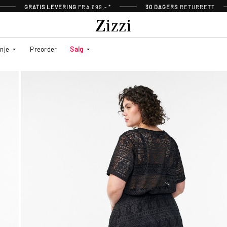
GRATIS LEVERING
FRA 699,- *
30 DAGERS
RETURRETT
inje
Preorder
Salg