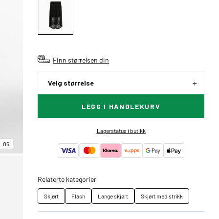
Finn størrelsen din
Velg størrelse
LEGG I HANDLEKURV
Lagerstatus i butikk
06
Relaterte kategorier
Skjørt
Flash
Lange skjørt
Skjørt med strikk