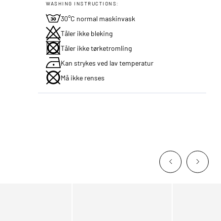
WASHING INSTRUCTIONS:
30°C normal maskinvask
Tåler ikke bleking
Tåler ikke tørketromling
Kan strykes ved lav temperatur
Må ikke renses