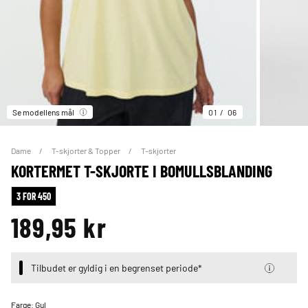
Se modellens mål
01
06
Dame
T-skjorter & Topper
T-skjorter
KORTERMET T-SKJORTE I BOMULLSBLANDING
3 FOR 450
189,95 kr
Tilbudet er gyldig i en begrenset periode*
Farge:
Gul