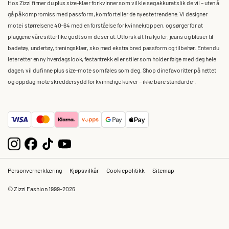
Hos Zizzi finner du plus size-klær for kvinner som vil kle seg akkurat slik de vil – uten å
gå på kompromiss med passform, komfort eller de nyeste trendene. Vi designer
mote i størrelsene 40–64 med en forståelse for kvinnekroppen, og sørger for at
plaggene våre sitter like godt som de ser ut. Utforsk alt fra kjoler, jeans og bluser til
badetøy, undertøy, treningsklær, sko med ekstra bred passform og tilbehør. Enten du
leter etter en ny hverdagslook, festantrekk eller stiler som holder følge med deg hele
dagen, vil du finne plus size-mote som føles som deg. Shop dine favoritter på nettet
og oppdag mote skreddersydd for kvinnelige kurver – ikke bare standarder.
Personvernerklæring
Kjøpsvilkår
Cookiepolitikk
Sitemap
© Zizzi Fashion 1999-2026