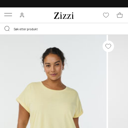
GRATIS LEVERING
FRA 699,- *
Menu