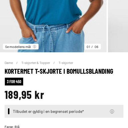
Se modellens mål
01
06
Dame
T-skjorter & Topper
T-skjorter
KORTERMET T-SKJORTE I BOMULLSBLANDING
3 FOR 450
189,95 kr
Tilbudet er gyldig i en begrenset periode*
Farge:
Blå