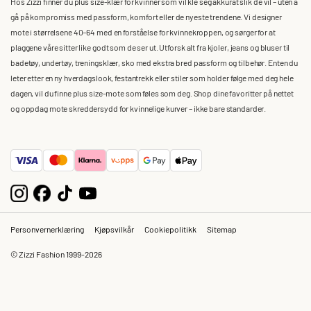
Hos Zizzi finner du plus size-klær for kvinner som vil kle seg akkurat slik de vil – uten å
gå på kompromiss med passform, komfort eller de nyeste trendene. Vi designer
mote i størrelsene 40–64 med en forståelse for kvinnekroppen, og sørger for at
plaggene våre sitter like godt som de ser ut. Utforsk alt fra kjoler, jeans og bluser til
badetøy, undertøy, treningsklær, sko med ekstra bred passform og tilbehør. Enten du
leter etter en ny hverdagslook, festantrekk eller stiler som holder følge med deg hele
dagen, vil du finne plus size-mote som føles som deg. Shop dine favoritter på nettet
og oppdag mote skreddersydd for kvinnelige kurver – ikke bare standarder.
Personvernerklæring
Kjøpsvilkår
Cookiepolitikk
Sitemap
© Zizzi Fashion 1999-2026