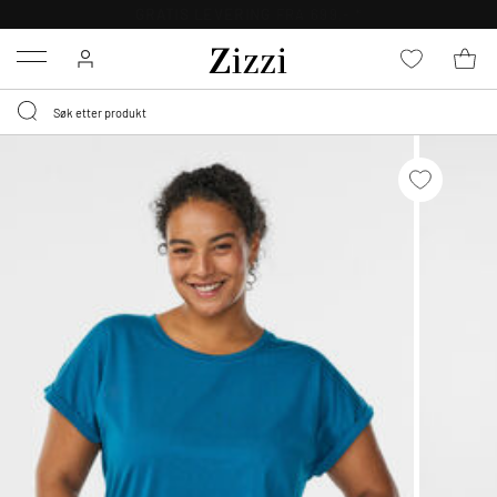
GRATIS LEVERING
FRA 699,- *
Menu