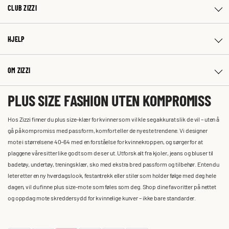
CLUB ZIZZI
HJELP
OM ZIZZI
PLUS SIZE FASHION UTEN KOMPROMISS
Hos Zizzi finner du plus size-klær for kvinner som vil kle seg akkurat slik de vil – uten å
gå på kompromiss med passform, komfort eller de nyeste trendene. Vi designer
mote i størrelsene 40–64 med en forståelse for kvinnekroppen, og sørger for at
plaggene våre sitter like godt som de ser ut. Utforsk alt fra kjoler, jeans og bluser til
badetøy, undertøy, treningsklær, sko med ekstra bred passform og tilbehør. Enten du
leter etter en ny hverdagslook, festantrekk eller stiler som holder følge med deg hele
dagen, vil du finne plus size-mote som føles som deg. Shop dine favoritter på nettet
og oppdag mote skreddersydd for kvinnelige kurver – ikke bare standarder.