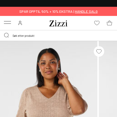
GRATIS LEVERING
FRA 699,- *
SPAR OPPTIL 50% + 10% EKSTRA |
HANDLE SALG
Menu