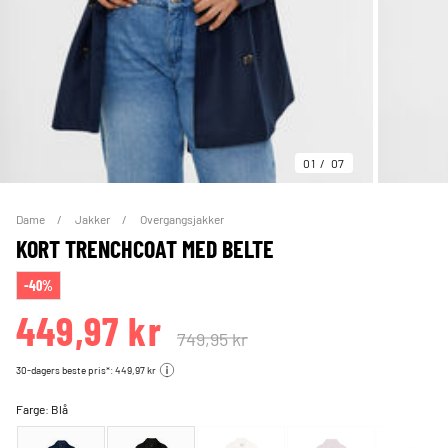
01
07
Dame
Jakker
Overgangsjakker
KORT TRENCHCOAT MED BELTE
-40%
449,97 kr
749,95 kr
30-dagers beste pris*: 449,97 kr
Farge:
Blå