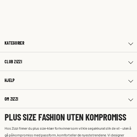
KATEGORIER
CLUB ZIZZI
HJELP
OM ZIZZI
PLUS SIZE FASHION UTEN KOMPROMISS
Hos Zizzi finner du plus size-klær for kvinner som vil kle seg akkurat slik de vil – uten å
gå på kompromiss med passform, komfort eller de nyeste trendene. Vi designer