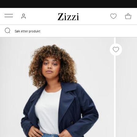
GRATIS LEVERING
FRA 699,- *
Menu