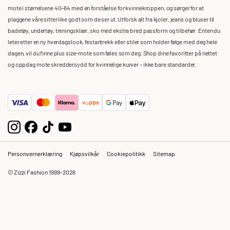
mote i størrelsene 40–64 med en forståelse for kvinnekroppen, og sørger for at
plaggene våre sitter like godt som de ser ut. Utforsk alt fra kjoler, jeans og bluser til
badetøy, undertøy, treningsklær, sko med ekstra bred passform og tilbehør. Enten du
leter etter en ny hverdagslook, festantrekk eller stiler som holder følge med deg hele
dagen, vil du finne plus size-mote som føles som deg. Shop dine favoritter på nettet
og oppdag mote skreddersydd for kvinnelige kurver – ikke bare standarder.
Personvernerklæring
Kjøpsvilkår
Cookiepolitikk
Sitemap
© Zizzi Fashion 1999-2026