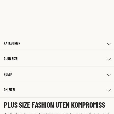
KATEGORIER
CLUB ZIZZI
HJELP
OM ZIZZI
PLUS SIZE FASHION UTEN KOMPROMISS
Hos Zizzi finner du plus size-klær for kvinner som vil kle seg akkurat slik de vil – uten å