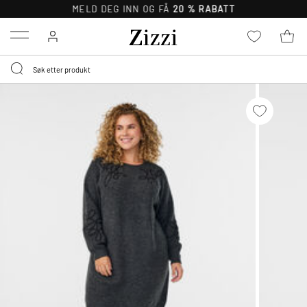
MELD DEG INN OG FÅ
20 % RABATT
Menu