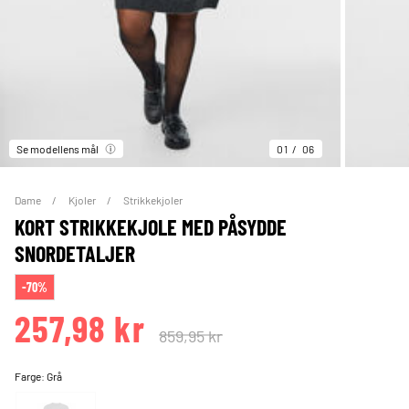
Se modellens mål
01
06
Dame
Kjoler
Strikkekjoler
KORT STRIKKEKJOLE MED PÅSYDDE
SNORDETALJER
-70%
257,98 kr
859,95 kr
Farge:
Grå