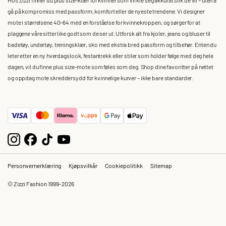
gå på kompromiss med passform, komfort eller de nyeste trendene. Vi designer
mote i størrelsene 40–64 med en forståelse for kvinnekroppen, og sørger for at
plaggene våre sitter like godt som de ser ut. Utforsk alt fra kjoler, jeans og bluser til
badetøy, undertøy, treningsklær, sko med ekstra bred passform og tilbehør. Enten du
leter etter en ny hverdagslook, festantrekk eller stiler som holder følge med deg hele
dagen, vil du finne plus size-mote som føles som deg. Shop dine favoritter på nettet
og oppdag mote skreddersydd for kvinnelige kurver – ikke bare standarder.
Personvernerklæring
Kjøpsvilkår
Cookiepolitikk
Sitemap
© Zizzi Fashion 1999-2026