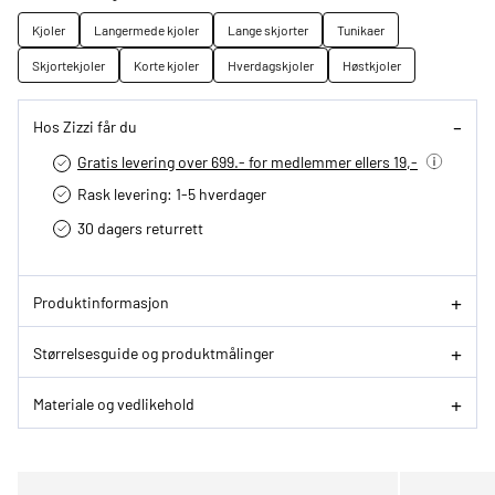
Kjoler
Langermede kjoler
Lange skjorter
Tunikaer
Skjortekjoler
Korte kjoler
Hverdagskjoler
Høstkjoler
Hos Zizzi får du
Gratis levering over 699.- for medlemmer ellers 19,-
Rask levering: 1-5 hverdager
30 dagers returrett
Produktinformasjon
Størrelsesguide og produktmålinger
Materiale og vedlikehold