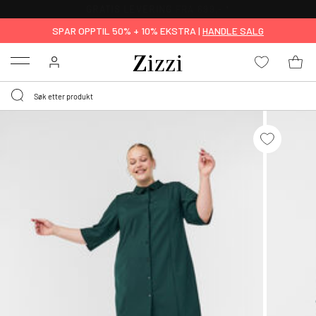
GRATIS LEVERING
FRA 699,- *
SPAR OPPTIL 50% + 10% EKSTRA |
HANDLE SALG
Menu