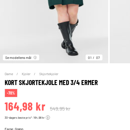
Se modellens mål
01
07
Dame
Kjoler
Skjortekjoler
KORT SKJORTEKJOLE MED 3/4 ERMER
-70%
164,98 kr
549,95 kr
30-dagers beste pris*: 164,98 kr
Farge:
Grønn