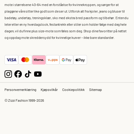
mote i størrelsene 40–64 med en forståelse for kvinnekroppen, og sørger for at
plaggene våre sitter like godt som de ser ut. Utforsk alt fra kjoler, jeans og bluser til
badetøy, undertøy, treningsklær, sko med ekstra bred passform og tilbehør. Enten du
leter etter en ny hverdagslook, festantrekk eller stiler som holder følge med deg hele
dagen, vil du finne plus size-mote som føles som deg. Shop dine favoritter på nettet
og oppdag mote skreddersydd for kvinnelige kurver – ikke bare standarder.
Personvernerklæring
Kjøpsvilkår
Cookiepolitikk
Sitemap
© Zizzi Fashion 1999-2026