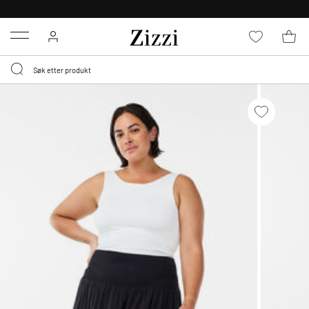
GRATIS LEVERING
FRA 699,- *
Menu