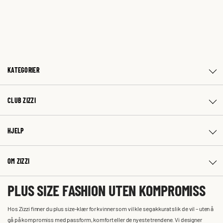
KATEGORIER
CLUB ZIZZI
HJELP
OM ZIZZI
PLUS SIZE FASHION UTEN KOMPROMISS
Hos Zizzi finner du plus size-klær for kvinner som vil kle seg akkurat slik de vil – uten å
gå på kompromiss med passform, komfort eller de nyeste trendene. Vi designer