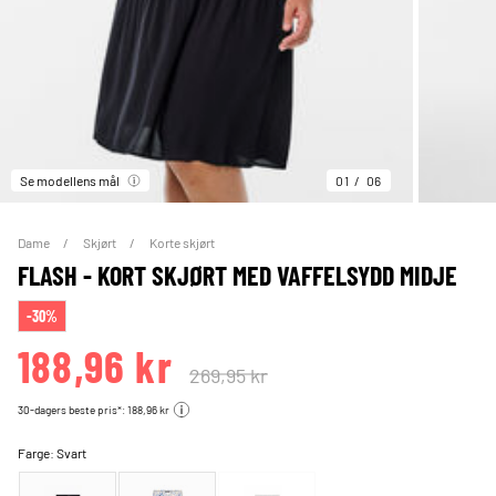
Se modellens mål
01
06
Dame
Skjørt
Korte skjørt
FLASH - KORT SKJØRT MED VAFFELSYDD MIDJE
-30%
188,96 kr
269,95 kr
30-dagers beste pris*: 188,96 kr
Farge:
Svart