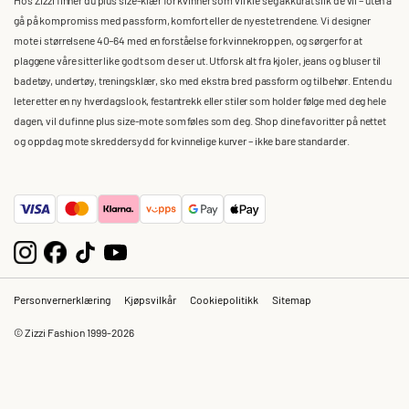
gå på kompromiss med passform, komfort eller de nyeste trendene. Vi designer
mote i størrelsene 40–64 med en forståelse for kvinnekroppen, og sørger for at
plaggene våre sitter like godt som de ser ut. Utforsk alt fra kjoler, jeans og bluser til
badetøy, undertøy, treningsklær, sko med ekstra bred passform og tilbehør. Enten du
leter etter en ny hverdagslook, festantrekk eller stiler som holder følge med deg hele
dagen, vil du finne plus size-mote som føles som deg. Shop dine favoritter på nettet
og oppdag mote skreddersydd for kvinnelige kurver – ikke bare standarder.
Personvernerklæring
Kjøpsvilkår
Cookiepolitikk
Sitemap
© Zizzi Fashion 1999-2026