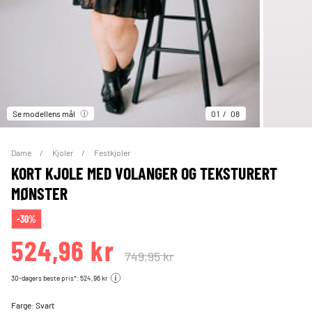
Se modellens mål
01
08
Dame
Kjoler
Festkjoler
KORT KJOLE MED VOLANGER OG TEKSTURERT
MØNSTER
-30%
524,96 kr
749,95 kr
30-dagers beste pris*: 524,96 kr
Farge:
Svart