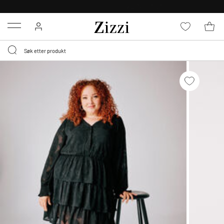
GRATIS LEVERING
FRA 699,- *
Menu