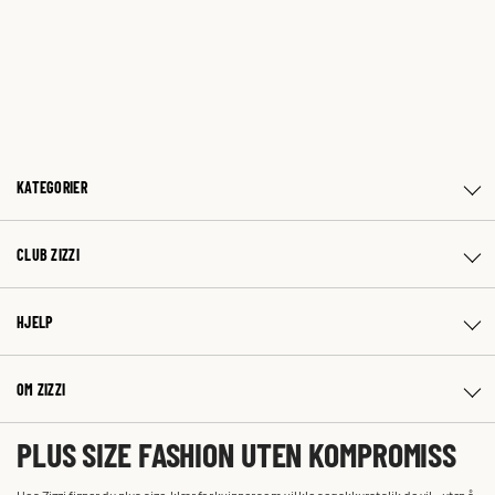
KATEGORIER
CLUB ZIZZI
HJELP
OM ZIZZI
PLUS SIZE FASHION UTEN KOMPROMISS
Hos Zizzi finner du plus size-klær for kvinner som vil kle seg akkurat slik de vil – uten å