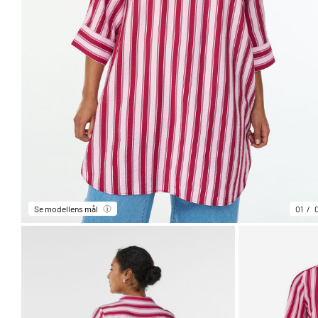
Se modellens mål
01