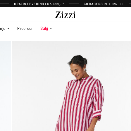
GRATIS LEVERING
FRA 699,- *
30 DAGERS
RETURRETT
inje
Preorder
Salg