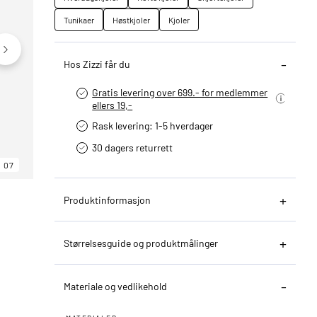
Tunikaer
Høstkjoler
Kjoler
Hos Zizzi får du
Gratis levering over 699.- for medlemmer
ellers 19,-
Rask levering: 1-5 hverdager
30 dagers returrett
07
06
07
Produktinformasjon
Størrelsesguide og produktmålinger
Materiale og vedlikehold