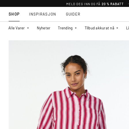
MELD DEG INN OG FÅ
20 % RABATT
SHOP
INSPIRASJON
GUIDER
Alle Varer
Nyheter
Trending
Tilbud akkurat nå
L