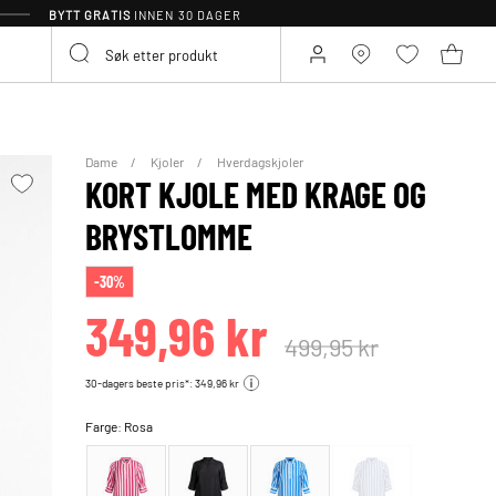
BYTT GRATIS
INNEN 30 DAGER
Dame
Kjoler
Hverdagskjoler
KORT KJOLE MED KRAGE OG
BRYSTLOMME
-30%
349,96 kr
499,95 kr
30-dagers beste pris*: 349,96 kr
Farge:
Rosa