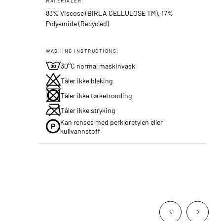
MATERIALER:
83% Viscose (BIRLA CELLULOSE TM), 17%
Polyamide (Recycled)
WASHING INSTRUCTIONS:
30°C normal maskinvask
Tåler ikke bleking
Tåler ikke tørketromling
Tåler ikke stryking
Kan renses med perkloretylen eller
kullvannstoff