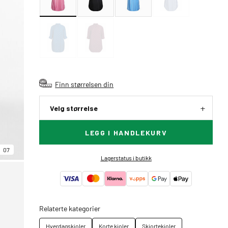
Finn størrelsen din
Velg størrelse
LEGG I HANDLEKURV
07
Lagerstatus i butikk
Relaterte kategorier
Hverdagskjoler
Korte kjoler
Skjortekjoler