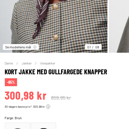
Se modellens mål
01
08
Dame
Jakker
Innejakker
KORT JAKKE MED GULLFARGEDE KNAPPER
-65%
300,98 kr
859,95 kr
30-dagers beste pris*: 300,98 kr
Farge:
Brun