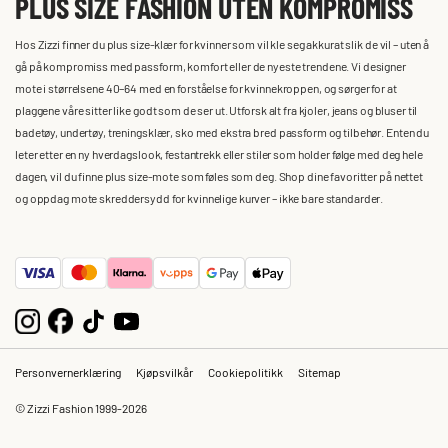
PLUS SIZE FASHION UTEN KOMPROMISS
Hos Zizzi finner du plus size-klær for kvinner som vil kle seg akkurat slik de vil – uten å
gå på kompromiss med passform, komfort eller de nyeste trendene. Vi designer
mote i størrelsene 40–64 med en forståelse for kvinnekroppen, og sørger for at
plaggene våre sitter like godt som de ser ut. Utforsk alt fra kjoler, jeans og bluser til
badetøy, undertøy, treningsklær, sko med ekstra bred passform og tilbehør. Enten du
leter etter en ny hverdagslook, festantrekk eller stiler som holder følge med deg hele
dagen, vil du finne plus size-mote som føles som deg. Shop dine favoritter på nettet
og oppdag mote skreddersydd for kvinnelige kurver – ikke bare standarder.
Personvernerklæring
Kjøpsvilkår
Cookiepolitikk
Sitemap
© Zizzi Fashion 1999-2026