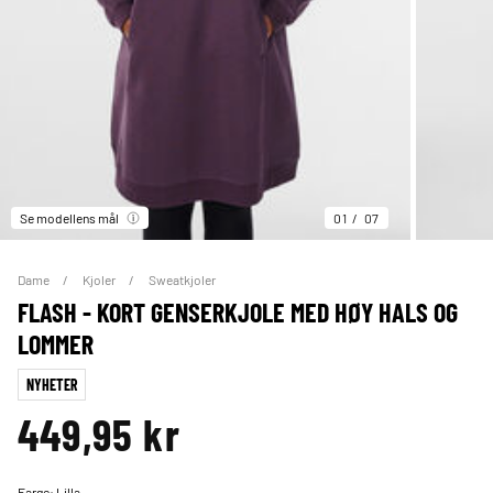
Se modellens mål
01
07
Dame
Kjoler
Sweatkjoler
FLASH - KORT GENSERKJOLE MED HØY HALS OG
LOMMER
NYHETER
449,95 kr
Farge:
Lilla