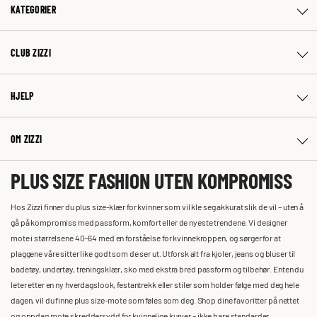
KATEGORIER
CLUB ZIZZI
HJELP
OM ZIZZI
PLUS SIZE FASHION UTEN KOMPROMISS
Hos Zizzi finner du plus size-klær for kvinner som vil kle seg akkurat slik de vil – uten å
gå på kompromiss med passform, komfort eller de nyeste trendene. Vi designer
mote i størrelsene 40–64 med en forståelse for kvinnekroppen, og sørger for at
plaggene våre sitter like godt som de ser ut. Utforsk alt fra kjoler, jeans og bluser til
badetøy, undertøy, treningsklær, sko med ekstra bred passform og tilbehør. Enten du
leter etter en ny hverdagslook, festantrekk eller stiler som holder følge med deg hele
dagen, vil du finne plus size-mote som føles som deg. Shop dine favoritter på nettet
og oppdag mote skreddersydd for kvinnelige kurver – ikke bare standarder.