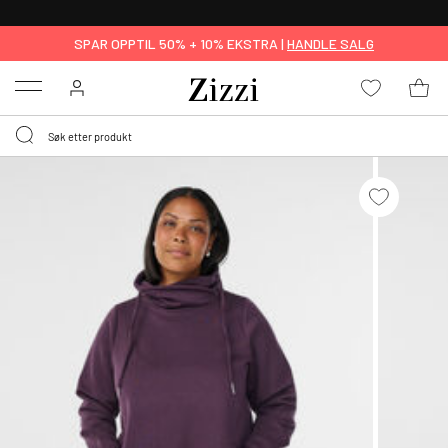
GRATIS LEVERING
FRA 699,- *
SPAR OPPTIL 50% + 10% EKSTRA |
HANDLE SALG
Menu