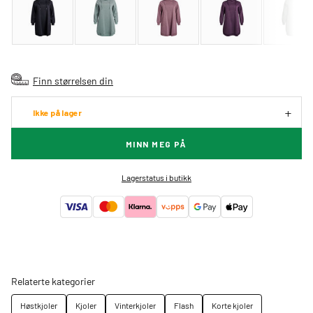
Finn størrelsen din
Ikke på lager
MINN MEG PÅ
Lagerstatus i butikk
Relaterte kategorier
Høstkjoler
Kjoler
Vinterkjoler
Flash
Korte kjoler