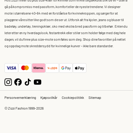
gå på kompromiss med passform, komfort eller de nyeste trendene. Vi designer
mote i størrelsene 40–64 med en forståelse for kvinnekroppen, og sørger for at
plaggene våre sitter like godt som de ser ut. Utforsk alt fra kjoler, jeans og bluser til
badetøy, undertøy, treningsklær, sko med ekstra bred passform og tilbehør. Enten du
leter etter en ny hverdagslook, festantrekk eller stiler som holder følge med deg hele
dagen, vil du finne plus size-mote som føles som deg. Shop dine favoritter på nettet
og oppdag mote skreddersydd for kvinnelige kurver – ikke bare standarder.
Personvernerklæring
Kjøpsvilkår
Cookiepolitikk
Sitemap
© Zizzi Fashion 1999-2026