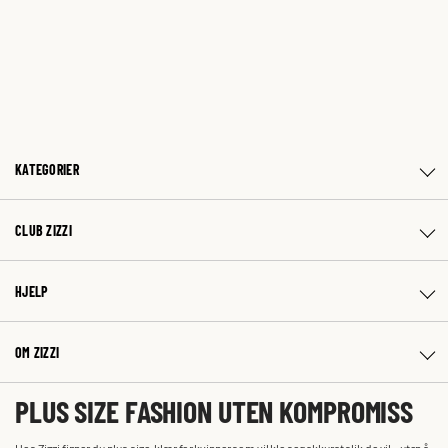
KATEGORIER
CLUB ZIZZI
HJELP
OM ZIZZI
PLUS SIZE FASHION UTEN KOMPROMISS
Hos Zizzi finner du plus size-klær for kvinner som vil kle seg akkurat slik de vil – uten å