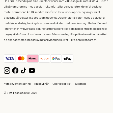
Hos Zizzi finner du plus size-klær for kvinner som vil kle seg akkurat slik de vil – uten å
gå på kompromiss med passform, komfort eller de nyeste trendene. Vi designer
mote i størrelsene 40–64 med en forståelse for kvinnekroppen, og sørger for at
plaggene våre sitter like godt som de ser ut. Utforsk alt fra kjoler, jeans og bluser til
badetøy, undertøy, treningsklær, sko med ekstra bred passform og tilbehør. Enten du
leter etter en ny hverdagslook, festantrekk eller stiler som holder følge med deg hele
dagen, vil du finne plus size-mote som føles som deg. Shop dine favoritter på nettet
og oppdag mote skreddersydd for kvinnelige kurver – ikke bare standarder.
Personvernerklæring
Kjøpsvilkår
Cookiepolitikk
Sitemap
© Zizzi Fashion 1999-2026