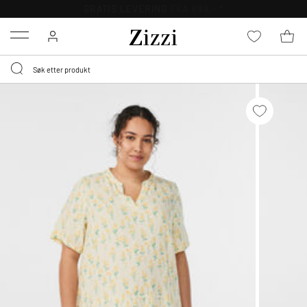
GRATIS LEVERING
FRA 699,- *
Menu