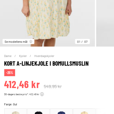
Se modellens mål
01
07
Dame
Kjoler
Hverdagskjoler
KORT A-LINJEKJOLE I BOMULLSMUSLIN
-25%
412,46 kr
549,95 kr
30-dagers beste pris*: 412,46 kr
Farge:
Gul