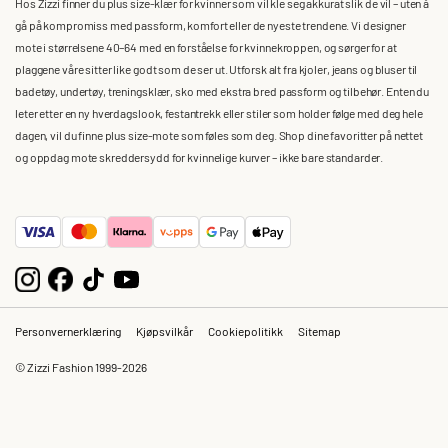
Hos Zizzi finner du plus size-klær for kvinner som vil kle seg akkurat slik de vil – uten å
gå på kompromiss med passform, komfort eller de nyeste trendene. Vi designer
mote i størrelsene 40–64 med en forståelse for kvinnekroppen, og sørger for at
plaggene våre sitter like godt som de ser ut. Utforsk alt fra kjoler, jeans og bluser til
badetøy, undertøy, treningsklær, sko med ekstra bred passform og tilbehør. Enten du
leter etter en ny hverdagslook, festantrekk eller stiler som holder følge med deg hele
dagen, vil du finne plus size-mote som føles som deg. Shop dine favoritter på nettet
og oppdag mote skreddersydd for kvinnelige kurver – ikke bare standarder.
Personvernerklæring
Kjøpsvilkår
Cookiepolitikk
Sitemap
© Zizzi Fashion 1999-2026