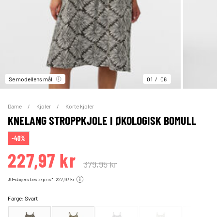
Se modellens mål
01
06
Dame
Kjoler
Korte kjoler
KNELANG STROPPKJOLE I ØKOLOGISK BOMULL
-40%
227,97 kr
379,95 kr
30-dagers beste pris*: 227,97 kr
Farge:
Svart