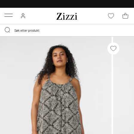
GRATIS LEVERING
FRA 699,- *
Menu