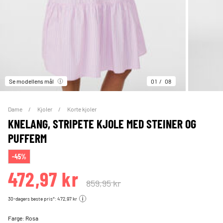
Se modellens mål
01
08
Dame
Kjoler
Korte kjoler
KNELANG, STRIPETE KJOLE MED STEINER OG
PUFFERM
-45%
472,97 kr
859,95 kr
30-dagers beste pris*: 472,97 kr
Farge:
Rosa