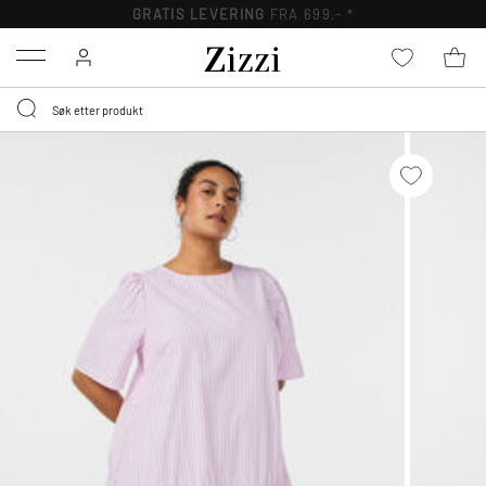
GRATIS LEVERING
FRA 699,- *
Menu