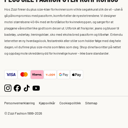
Hos Zizzi finner du plus size-klær for kvinner som vil kle seg akkurat slik de vil – uten å
gå på kompromiss med passform, komfort eller de nyeste trendene. Vi designer
mote i størrelsene 40–64 med en forståelse for kvinnekroppen, og sørger for at
plaggene våre sitter like godt som de ser ut. Utforsk alt fra kjoler, jeans og bluser til
badetøy, undertøy, treningsklær, sko med ekstra bred passform og tilbehør. Enten du
leter etter en ny hverdagslook, festantrekk eller stiler som holder følge med deg hele
dagen, vil du finne plus size-mote som føles som deg. Shop dine favoritter på nettet
og oppdag mote skreddersydd for kvinnelige kurver – ikke bare standarder.
Personvernerklæring
Kjøpsvilkår
Cookiepolitikk
Sitemap
© Zizzi Fashion 1999-2026