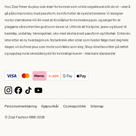
Hos Zizzi finner du plus size-klær for kvinner som vil kle seg akkurat slik de vil – uten å
gå på kompromiss med passform, komfort eller de nyeste trendene. Vi designer
mote i størrelsene 40–64 med en forståelse for kvinnekroppen, og sørger for at
plaggene våre sitter like godt som de ser ut. Utforsk alt fra kjoler, jeans og bluser til
badetøy, undertøy, treningsklær, sko med ekstra bred passform og tilbehør. Enten du
leter etter en ny hverdagslook, festantrekk eller stiler som holder følge med deg hele
dagen, vil du finne plus size-mote som føles som deg. Shop dine favoritter på nettet
og oppdag mote skreddersydd for kvinnelige kurver – ikke bare standarder.
Personvernerklæring
Kjøpsvilkår
Cookiepolitikk
Sitemap
© Zizzi Fashion 1999-2026