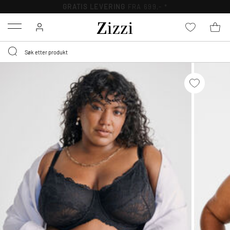
GRATIS LEVERING
FRA 699,- *
Menu