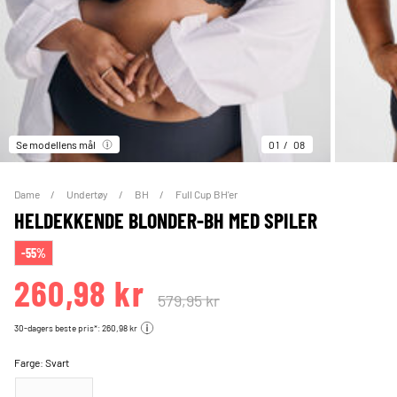
Se modellens mål
01
08
Dame
Undertøy
BH
Full Cup BH'er
HELDEKKENDE BLONDER-BH MED SPILER
-55%
260,98 kr
579,95 kr
30-dagers beste pris*: 260,98 kr
Farge:
Svart