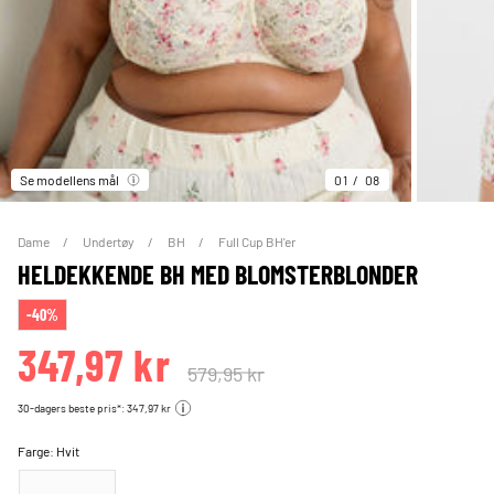
Se modellens mål
01
08
Dame
Undertøy
BH
Full Cup BH'er
HELDEKKENDE BH MED BLOMSTERBLONDER
-40%
347,97 kr
579,95 kr
30-dagers beste pris*: 347,97 kr
Farge:
Hvit