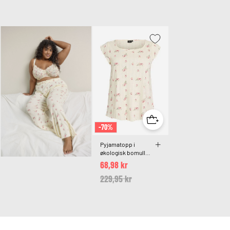
-70%
Pyjamatopp i
økologisk bomull
med cap-ermer
68,98 kr
Price reduced from
229,95 kr
to