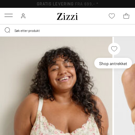
GRATIS LEVERING
FRA 699,- *
Menu
Shop antrekket