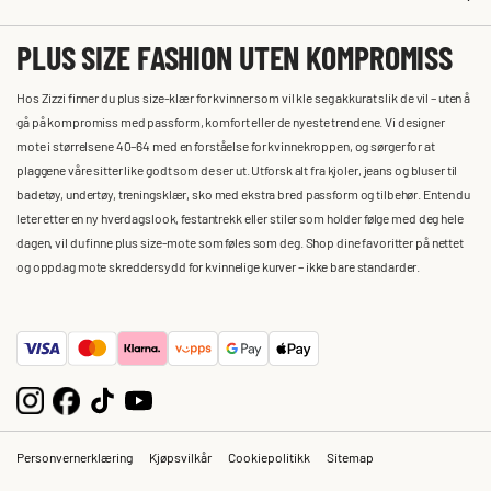
PLUS SIZE FASHION UTEN KOMPROMISS
Hos Zizzi finner du plus size-klær for kvinner som vil kle seg akkurat slik de vil – uten å
gå på kompromiss med passform, komfort eller de nyeste trendene. Vi designer
mote i størrelsene 40–64 med en forståelse for kvinnekroppen, og sørger for at
plaggene våre sitter like godt som de ser ut. Utforsk alt fra kjoler, jeans og bluser til
badetøy, undertøy, treningsklær, sko med ekstra bred passform og tilbehør. Enten du
leter etter en ny hverdagslook, festantrekk eller stiler som holder følge med deg hele
dagen, vil du finne plus size-mote som føles som deg. Shop dine favoritter på nettet
og oppdag mote skreddersydd for kvinnelige kurver – ikke bare standarder.
Personvernerklæring
Kjøpsvilkår
Cookiepolitikk
Sitemap