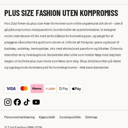
PLUS SIZE FASHION UTEN KOMPROMISS
Hos Zizzi finner du plus size-klær for kvinner som vil kle seg akkurat slik de vil – uten å
gå på kompromiss med passform, komfort eller de nyeste trendene. Vi designer
mote i størrelsene 40–64 med en forståelse for kvinnekroppen, og sørger for at
plaggene våre sitter like godt som de ser ut. Utforsk alt fra kjoler, jeans og bluser til
badetøy, undertøy, treningsklær, sko med ekstra bred passform og tilbehør. Enten du
leter etter en ny hverdagslook, festantrekk eller stiler som holder følge med deg hele
dagen, vil du finne plus size-mote som føles som deg. Shop dine favoritter på nettet
og oppdag mote skreddersydd for kvinnelige kurver – ikke bare standarder.
Personvernerklæring
Kjøpsvilkår
Cookiepolitikk
Sitemap
© Zizzi Fashion 1999-2026