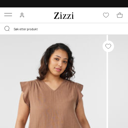
GRATIS LEVERING
FRA 699,- *
Menu