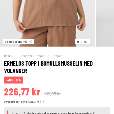
Se modellens mål
01
07
Dame
T-skjorter & Topper
Topper
ERMELØS TOPP I BOMULLSMUSSELIN MED
VOLANGER
-40% +10%
226,77 kr
419,95 kr
30-dagers beste pris*: 226,77 kr
Spar 10% ekstra på salgsvarer som allerede er nedsatt